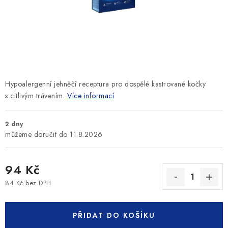
SLEVY
ZNAČKY
Ceník dopravy
Kontakty
Obchodní podmínky
Podmínky ochrany osobních údajů
Hypoalergenní jehněčí receptura pro dospělé kastrované kočky
s citlivým trávením.
Více informací
2 dny
11.8.2026
94 Kč
84 Kč bez DPH
Měrná cena:
PŘIDAT DO KOŠÍKU