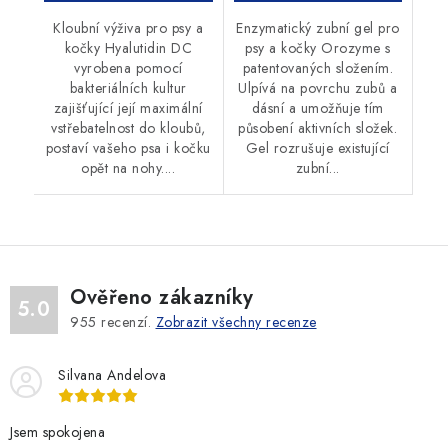
Kloubní výživa pro psy a
Enzymatický zubní gel pro
kočky Hyalutidin DC
psy a kočky Orozyme s
vyrobena pomocí
patentovaných složením.
bakteriálních kultur
Ulpívá na povrchu zubů a
zajišťující její maximální
dásní a umožňuje tím
vstřebatelnost do kloubů,
působení aktivních složek.
postaví vašeho psa i kočku
Gel rozrušuje existující
opět na nohy....
zubní...
Ověřeno zákazníky
5.0
955
recenzí.
Zobrazit všechny recenze
Silvana Andelova
Jsem spokojena