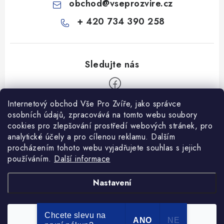
obchod
@
vseprozvire.cz
+ 420 734 390 258
Internetový obchod Vše Pro Zvíře, jako správce
Z
osobních údajů, zpracovává na tomto webu soubory
á
cookies pro zlepšování prostředí webových stránek, pro
Informace pro Vás
p
analytické účely a pro cílenou reklamu. Dalším
procházením tohoto webu vyjadřujete souhlas s jejich
a
Ceník dopravy
používáním.
Další informace
t
Kontakty
í
Obchodní podmínky
Heuréka recenze
VseProZvire.cz 2011-2024
Nastavení
VetPlus
Obchodní podmínky
Podmínky ochrany osobních údajů
Chcete slevu na
Souhlasím
Copyright 2026
Vše Pro Zvíře
. Všechna práva vyhrazena.
ANO
NE