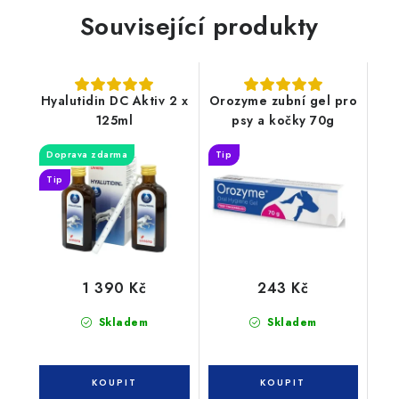
Související produkty
Hyalutidin DC Aktiv 2 x
Orozyme zubní gel pro
125ml
psy a kočky 70g
Doprava zdarma
Tip
Tip
1 390 Kč
243 Kč
Skladem
Skladem