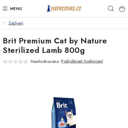
Přejít
Hleda
na
obsah
Zažívaní
PSI
Brit Premium Cat by Nature
KOČKY
Sterilized Lamb 800g
KONĚ
Podrobnosti hodnocení
Neohodnoceno
ANTIPARAZITIKA
PRO CHOVATELE
NA NEMOCI
KRÁLÍCI/HLODAVCI/PTÁCI