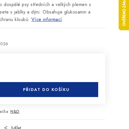
ro dospělé psy středních a velkých plemen s
ete s jablky a dýni. Obsahuje glukosamin a
ochranu kloubů.
Více informací
2026
PŘIDAT DO KOŠÍKU
ačka:
N&D
Sdílet