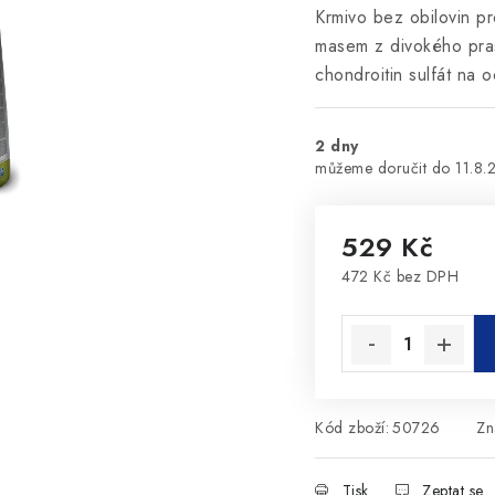
Krmivo bez obilovin p
masem z divokého pras
chondroitin sulfát na 
2 dny
11.8.
529 Kč
472 Kč bez DPH
Měrná cena:
Kód zboží:
50726
Zn
Tisk
Zeptat se