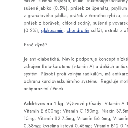
mrkve, sušená vojtěška, inulin, fruktooligosacharid
sušené jablko (0.5%), prášek ze špenátu, psyllium
z granátového jablka, prášek z černého rybízu, s
prášek z borůvek, chlorid sodný, sušené pivovars
(0.2%),
glukosamin
,
chondroitin
sulfát, extrakt z af
Proč dýně?
Je anti-diabetická. Navíc podporuje koncept nízk
zdrojem Beta-karotenu (vitamín A) a dalších antiox
systém. Působí proti volným radikálům, má antikar
ochranu kardiovaskulárního systému. Reguluje motili
antiparazitní účinek.
Additives na 1 kg.
Výživové přísady: Vitamín A
Vitamín E 600mg; Vitamín C 150mg; Niacin 37.5m
15mg; Vitamín B2 7.5mg; Vitamín B6 6mg; Vitamí
0.38mg; kyselina listová 0.45mg; Vitamín B12 0.1