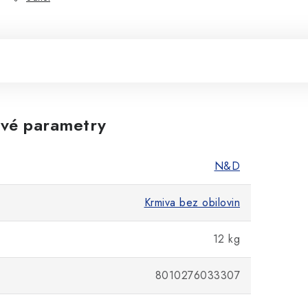
vé parametry
N&D
Krmiva bez obilovin
12 kg
8010276033307