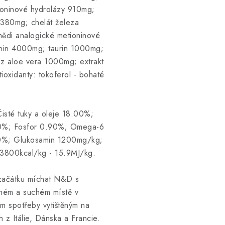
ioninové hydrolázy 910mg;
 380mg; chelát železa
mědi analogické metioninové
nin 4000mg; taurin 1000mg;
 z aloe vera 1000mg; extrakt
oxidanty: tokoferol - bohaté
isté tuky a oleje 18.00%;
20%; Fosfor 0.90%; Omega-6
%; Glukosamin 1200mg/kg;
3800kcal/kg - 15.9MJ/kg.
 začátku míchat N&D s
dném a suchém místě v
 spotřeby vytištěným na
z Itálie, Dánska a Francie.