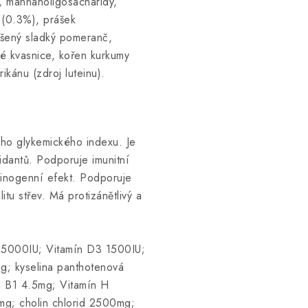
y, mannanoligosacharidy,
 (0.3%), prášek
ušený sladký pomeranč,
ké kvasnice, kořen kurkumy
rikánu (zdroj luteinu).
ého glykemického indexu. Je
idantů. Podporuje imunitní
cinogenní efekt. Podporuje
tu střev. Má protizánětlivý a
 15000IU; Vitamín D3 1500IU;
g; kyselina panthotenová
n B1 4.5mg; Vitamín H
mg; cholin chlorid 2500mg;