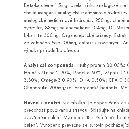
Beta-karotene 1.5mg; chelát zinku analogické met
chelát manganu analogické metioninové hydrolázy
analogické metioninové hydrolázy 250mg; chelát 
hydrolázy 88mg; selenometionin 0,4mg; DL-Metio
L-karnitin 300mg. Organoleptické přísady: Extrakt
ze zeleného čaje 100mg; extrakt z rozmarýnu. Anti
výtažky přírodního původu.
Analytical compounds:
Hrubý protein 30.00%; Č
Hrubá vláknina 2.90%; Popel 6.60%; Vápník 1.
3.30%; Omega-3 0.90%; DHA 0.50%; EPA 0.30
Chondroitin 900mg/kg. Energetická hodnota: ME 
Návod k
použití:
viz tabulka. Je doporučeno ze
předchozí používanou stravou. Skladujte na chla
uzavřeném balení. Vyrobeno 18 měsíců před datem
balení. Vyrobeno převážně ze surovin pocházejích 