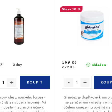
10 %
599 Kč
Kč
2 dny
Skladem
672 Kč
sový olej z norského lososa -
Glandex je doplňkové krmivo p
čistý za studena lisovaný. Má
se zaručenými výsledky vyvinu
mi pozitivní zdravotní účinky:
účelem omezení problémů s an