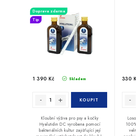
Doprava zdarma
Tip
1 390 Kč
330 
Skladem
Kloubní výživa pro psy a kočky
Loso
Hyalutidin DC vyrobena pomocí
100% 
bakteriálních kultur zajišťující její
vel