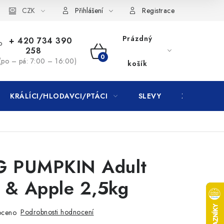
CZK
Přihlášení
Registrace
Prázdný
+ 420 734 390
258
NÁKUPNÍ
(po – pá: 7:00 – 16:00)
košík
KOŠÍK
KRÁLÍCI/HLODAVCI/PTÁCI
SLEVY
ZNAČKY
 PUMPKIN Adult
 & Apple 2,5kg
Podrobnosti hodnocení
oceno