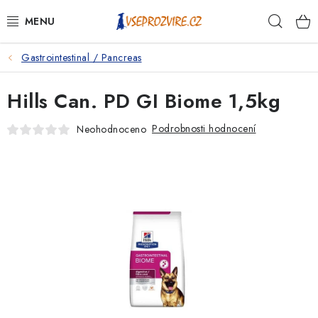
Přejít
Hleda
na
obsah
Gastrointestinal / Pancreas
PSI
Hills Can. PD GI Biome 1,5kg
KOČKY
Podrobnosti hodnocení
Neohodnoceno
KONĚ
ANTIPARAZITIKA
PRO CHOVATELE
NA NEMOCI
KRÁLÍCI/HLODAVCI/PTÁCI