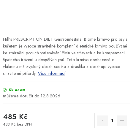
SLEVY
ZNAČKY
Ceník dopravy
Kontakty
Obchodní podmínky
Hill's PRESCRIPTION DIET Gastrointestinal Biome krmivo pro psy s
Podmínky ochrany osobních údajů
kuřetem je vysoce stravitelné kompletní dietetické krmivo používané
ke zmírnění poruch vstřebávání živin ve střevech a ke kompenzaci
špatného trávení u dospělých psů. Toto krmivo obohacené o
vlákninu má zvýšený obsah sodíku a draslíku a obsahuje vysoce
stravitelné přísady.
Více informací
Skladem
12.8.2026
485 Kč
433 Kč bez DPH
Měrná cena: