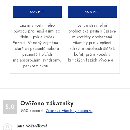
Enzymy rostlinného
Lehce stravitelná
původu pro lepší asimilaci
probiotická pasta k úpravě
živin u psů a koček
mikroflóry obohacená
Enzivet. Vhodný zejména u
vitamíny pro zlepšení
starších pacientů nebo u
zdraví a odolnosti štěňat,
pacientů trpících
koťat, psů a koček v
malabsorpčními syndromy,
kritických fázích vývoje a...
pankreatickou...
Ověřeno zákazníky
5.0
960
recenzí.
Zobrazit všechny recenze
Jana Voženílková