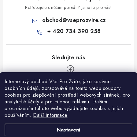
Potřebujete s něčím poradit? Jsme tu pro vás!
obchod
@
vseprozvire.cz
+ 420 734 390 258
Internetový obchod Vše Pro Zvíře, jako správce
Z
osobních údajů, zpracovává na tomto webu soubory
á
cookies pro zlepšování prostředí webových stránek, pro
Informace pro Vás
p
analytické účely a pro cílenou reklamu. Dalším
procházením tohoto webu vyjadřujete souhlas s jejich
a
Ceník dopravy
používáním.
Další informace
t
Kontakty
í
Obchodní podmínky
Heuréka recenze
VseProZvire.cz 2011-2024
Nastavení
VetPlus
Obchodní podmínky