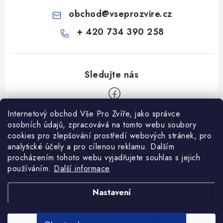
obchod
@
vseprozvire.cz
+ 420 734 390 258
Internetový obchod Vše Pro Zvíře, jako správce
Z
osobních údajů, zpracovává na tomto webu soubory
á
cookies pro zlepšování prostředí webových stránek, pro
Informace pro Vás
p
analytické účely a pro cílenou reklamu. Dalším
procházením tohoto webu vyjadřujete souhlas s jejich
a
Ceník dopravy
používáním.
Další informace
t
Kontakty
í
Obchodní podmínky
Heuréka recenze
VseProZvire.cz 2011-2024
Nastavení
VetPlus
Obchodní podmínky
Podmínky ochrany osobních údajů