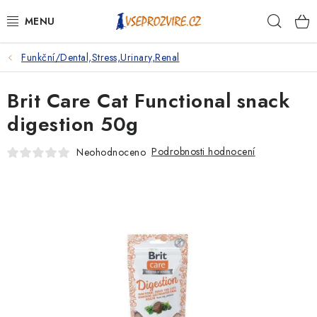
Přejít
Hleda
na
obsah
Funkční/Dental,Stress,Urinary,Renal
PSI
Brit Care Cat Functional snack
KOČKY
digestion 50g
KONĚ
Podrobnosti hodnocení
Neohodnoceno
ANTIPARAZITIKA
PRO CHOVATELE
NA NEMOCI
KRÁLÍCI/HLODAVCI/PTÁCI