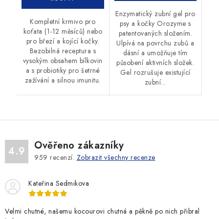
Enzymatický zubní gel pro
Kompletní krmivo pro
psy a kočky Orozyme s
koťata (1-12 měsíců) nebo
patentovaných složením.
pro březí a kojící kočky.
Ulpívá na povrchu zubů a
Bezobilná receptura s
dásní a umožňuje tím
vysokým obsahem bílkovin
působení aktivních složek.
a s probiotiky pro šetrné
Gel rozrušuje existující
zažívání a silnou imunitu.
zubní...
Ověřeno zákazníky
4.9
959
recenzí.
Zobrazit všechny recenze
Kateřina Sedmikova
Velmi chutné, našemu kocourovi chutná a pěkně po nich přibral