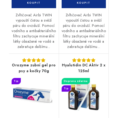
Zvlhčovač Airbi TWIN
Zvlhčovač Airbi TWIN
vypouští čistou a svěží
vypouští čistou a svěží
páru do ovzduší. Pomocí
páru do ovzduší. Pomocí
vodního a antibakteriálního
vodního a antibakteriálního
filtru zachycuje minerální
filtru zachycuje minerální
látky obsažené ve vodě a
látky obsažené ve vodě a
zabraňuje dalšímu...
zabraňuje dalšímu...
Orozyme zubní gel pro
Hyalutidin DC Aktiv 2 x
psy a kočky 70g
125ml
Tip
Doprava zdarma
Tip