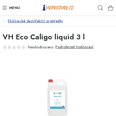
Přejít
Hleda
na
obsah
Ekologické dezinfekční prostředky
PSI
VH Eco Caligo liquid 3 l
KOČKY
Podrobnosti hodnocení
Neohodnoceno
KONĚ
ANTIPARAZITIKA
PRO CHOVATELE
NA NEMOCI
KRÁLÍCI/HLODAVCI/PTÁCI