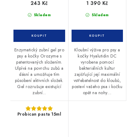
243 Kč
1 390 Kč
Skladem
Skladem
Enzymatický zubní gel pro
Kloubní výživa pro psy a
psy a kočky Orozyme s
kočky Hyalutidin DC
patentovaných složením.
vyrobena pomocí
Ulpívá na povrchu zubů a
bakteriálních kultur
dásní a umožňuje tím
zajišťující její maximální
působení aktivních složek.
vstřebatelnost do kloubů,
Gel rozrušuje existující
postaví vašeho psa i kočku
zubní...
opět na nohy....
Probican pasta 15ml