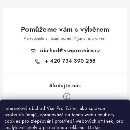
Pomůžeme vám s výběrem
Potřebujete s něčím poradit? Jsme tu pro vás!
obchod
@
vseprozvire.cz
+ 420 734 390 258
Internetový obchod Vše Pro Zvíře, jako správce
Z
osobních údajů, zpracovává na tomto webu soubory
á
cookies pro zlepšování prostředí webových stránek, pro
Informace pro Vás
analytické účely a pro cílenou reklamu. Dalším
p