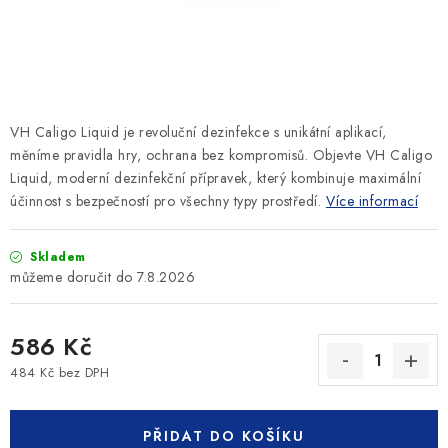
SLEVY
ZNAČKY
Ceník dopravy
Kontakty
Obchodní podmínky
VH Caligo Liquid je revoluční dezinfekce s unikátní aplikací,
Podmínky ochrany osobních údajů
měníme pravidla hry, ochrana bez kompromisů. Objevte VH Caligo
Liquid, moderní dezinfekční přípravek, který kombinuje maximální
účinnost s bezpečností pro všechny typy prostředí.
Více informací
Skladem
7.8.2026
586 Kč
484 Kč bez DPH
Měrná cena:
PŘIDAT DO KOŠÍKU