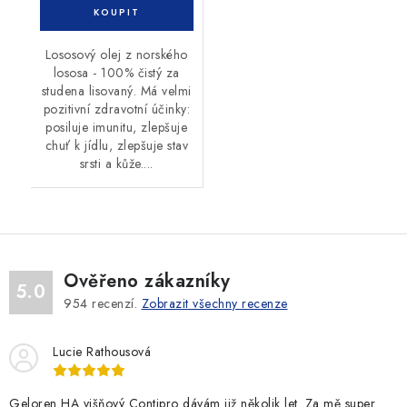
Lososový olej z norského
lososa - 100% čistý za
studena lisovaný. Má velmi
pozitivní zdravotní účinky:
posiluje imunitu, zlepšuje
chuť k jídlu, zlepšuje stav
srsti a kůže....
Ověřeno zákazníky
5.0
954
recenzí.
Zobrazit všechny recenze
Lucie Rathousová
Geloren HA višňový Contipro dávám již několik let. Za mě super.