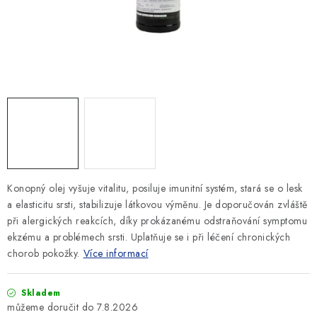
SLEVY
ZNAČKY
Ceník dopravy
Kontakty
Obchodní podmínky
Podmínky ochrany osobních údajů
Konopný olej vyšuje vitalitu, posiluje imunitní systém, stará se o lesk
a elasticitu srsti, stabilizuje látkovou výměnu. Je doporučován zvláště
při alergických reakcích, díky prokázanému odstraňování symptomu
ekzému a problémech srsti. Uplatňuje se i při léčení chronických
chorob pokožky.
Více informací
Skladem
7.8.2026