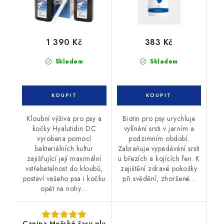
1 390 Kč
383 Kč
Skladem
Skladem
Kloubní výživa pro psy a
Biotin pro psy urychluje
kočky Hyalutidin DC
vylínání srsti v jarním a
vyrobena pomocí
podzimním období.
bakteriálních kultur
Zabraňuje vypadávání srsti
zajišťující její maximální
u březích a kojících fen. K
vstřebatelnost do kloubů,
zajištění zdravé pokožky
postaví vašeho psa i kočku
při svědění, zhoršené...
opět na nohy....
Canina Mořské řasy plv