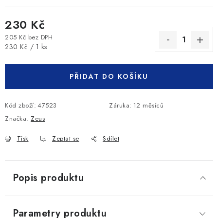
230 Kč
205 Kč bez DPH
Měrná cena:
230 Kč / 1 ks
PŘIDAT DO KOŠÍKU
Kód zboží:
47523
Záruka
:
12 měsíců
Značka:
Zeus
Tisk
Zeptat se
Sdílet
Popis produktu
Parametry produktu