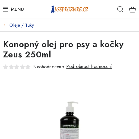
Přejít
Hleda
na
obsah
Oleje / Tuky
PSI
Konopný olej pro psy a kočky
KOČKY
Zeus 250ml
KONĚ
Podrobnosti hodnocení
Neohodnoceno
ANTIPARAZITIKA
PRO CHOVATELE
NA NEMOCI
KRÁLÍCI/HLODAVCI/PTÁCI