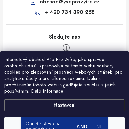
obchod
@
vseprozvire.cz
+ 420 734 390 258
Internetový obchod Vše Pro Zvíře, jako správce
Z
osobních údajů, zpracovává na tomto webu soubory
á
cookies pro zlepšování prostředí webových stránek, pro
Informace pro Vás
p
analytické účely a pro cílenou reklamu. Dalším
procházením tohoto webu vyjadřujete souhlas s jejich
a
Ceník dopravy
používáním.
Další informace
t
Kontakty
í
Obchodní podmínky
Heuréka recenze
VseProZvire.cz 2011-2024
Nastavení
VetPlus
Obchodní podmínky
Podmínky ochrany osobních údajů
Chcete slevu na
Souhlasím
Copyright 2026
Vše Pro Zvíře
. Všechna práva vyhrazena.
ANO
NE