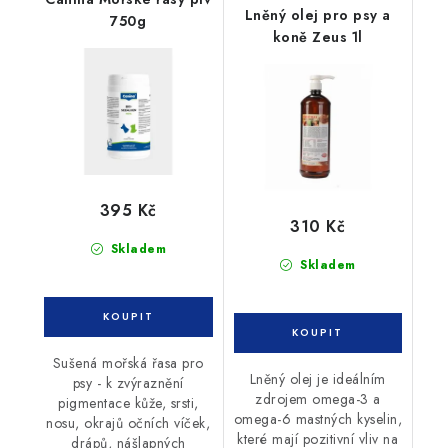
Lněný olej pro psy a
750g
koně Zeus 1l
395 Kč
310 Kč
Skladem
Skladem
Sušená mořská řasa pro
Lněný olej je ideálním
psy - k zvýraznění
zdrojem omega-3 a
pigmentace kůže, srsti,
omega-6 mastných kyselin,
nosu, okrajů očních víček,
které mají pozitivní vliv na
drápů, nášlapných