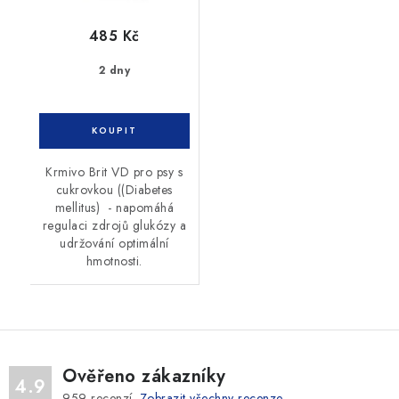
485 Kč
2 dny
Krmivo Brit VD pro psy s
cukrovkou ((Diabetes
mellitus) - napomáhá
regulaci zdrojů glukózy a
udržování optimální
hmotnosti.
Ověřeno zákazníky
4.9
959
recenzí.
Zobrazit všechny recenze