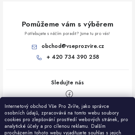
Pomůžeme vám s výběrem
Potřebujete s něčím poradit? Jsme tu pro vás!
obchod
@
vseprozvire.cz
+ 420 734 390 258
Internetový obchod Vše Pro Zvíře, jako správce
Z
osobních údajů, zpracovává na tomto webu soubory
á
cookies pro zlepšování prostředí webových stránek, pro
Informace pro Vás
analytické účely a pro cílenou reklamu. Dalším
p
procházením tohoto webu vyjadřujete souhlas s jejich