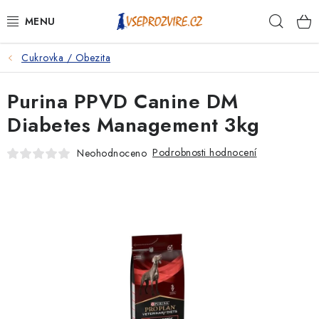
Přejít
Hleda
na
obsah
Cukrovka / Obezita
PSI
Purina PPVD Canine DM
KOČKY
Diabetes Management 3kg
KONĚ
Podrobnosti hodnocení
Neohodnoceno
ANTIPARAZITIKA
PRO CHOVATELE
NA NEMOCI
KRÁLÍCI/HLODAVCI/PTÁCI