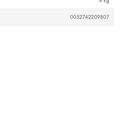
4 kg
0052742209807