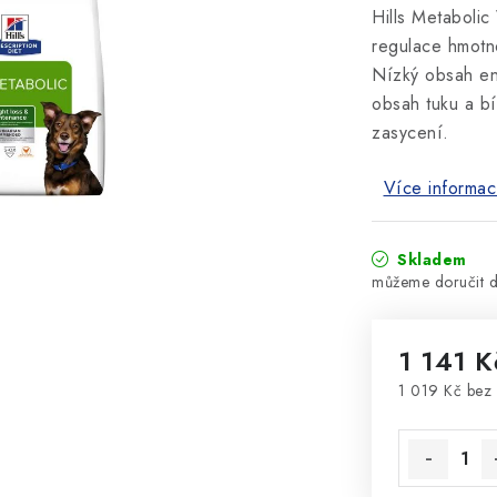
Hills Metaboli
regulace hmotn
Nízký obsah en
obsah tuku a bí
zasycení.
Více informac
Skladem
1 141 K
1 019 Kč bez
Měrná cena