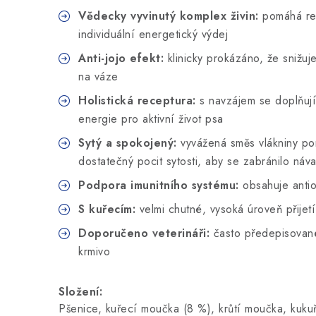
Vědecky vyvinutý komplex živin:
pomáhá re
individuální energetický výdej
Anti-jojo efekt:
klinicky prokázáno, že snižuj
na váze
Holistická receptura:
s navzájem se doplňují
energie pro aktivní život psa
Sytý a spokojený:
vyvážená směs vlákniny pomá
dostatečný pocit sytosti, aby se zabránilo náv
Podpora imunitního systému:
obsahuje antio
S kuřecím:
velmi chutné, vysoká úroveň přijetí
Doporučeno veterináři:
často předepisované
krmivo
Složení:
Pšenice, kuřecí moučka (8 %), krůtí moučka, kuku