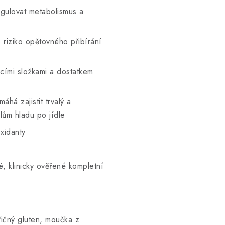
gulovat metabolismus a
e riziko opětovného přibírání
cími složkami a dostatkem
há zajistit trvalý a
alům hladu po jídle
xidanty
, klinicky ověřené kompletní
řičný gluten, moučka z