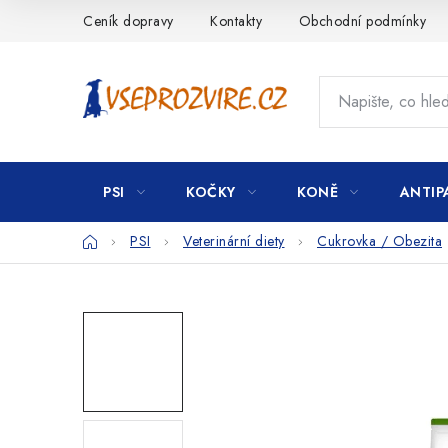
Přejít
Ceník dopravy
Kontakty
Obchodní podmínky
na
obsah
PSI
KOČKY
KONĚ
ANTIP
Domů
PSI
Veterinární diety
Cukrovka / Obezita