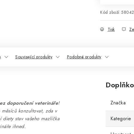
Kód zboží:
5804
Tisk
Ze
e
Související produkty
Podobné produkty
Doplňko
Značka
ez doporučení veterináře
!
 měsíců konzultovat, zda v
 diety stav vašeho mazlíčka
Kategorie
ináře ihned.