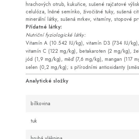
hrachových otrub, kukuřice, sušené rajčatové výlisk
celulóza, lněné semínko, živočišné tuky, sušená ci
minerální látky, sušená mrkev, vitamíny, stopové pr
Přídatné látky:
Nutriční fyziologické látky:
Vitamín A (10.542 IU/kg), vitamín D3 (734 IU/kg)
vitamín C (122 mg/kg), betakaroten (2 mg/kg), že
jód (1,9 mg/kg), měď (7,6 mg/kg), mangan (117 m
selen (0,2 mg/kg); s přírodními antioxidanty (směs
Analytické složky
bílkovina
tuk
hrubá vláknina