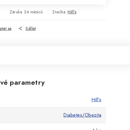
2
Záruka
:
24 měsíců
Značka:
Hill's
ptat se
Sdílet
vé parametry
Hill's
Diabetes/Obezita