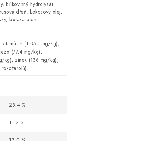
y, bílkovinný hydrolyzát,
trusová dřeň, kokosový olej,
vky, betakaroten.
, vitamín E (1.050 mg/kg),
lezo (77,4 mg/kg),
g/kg), zinek (136 mg/kg),
 tokoferolů).
25.4
%
11.2
%
13.0
%