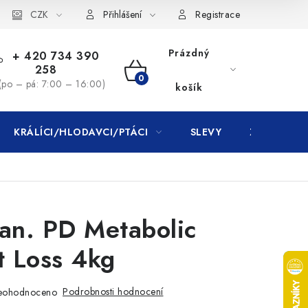
CZK
Přihlášení
Registrace
Prázdný
+ 420 734 390
258
NÁKUPNÍ
(po – pá: 7:00 – 16:00)
košík
KOŠÍK
KRÁLÍCI/HLODAVCI/PTÁCI
SLEVY
ZNAČKY
Can. PD Metabolic
 Loss 4kg
Podrobnosti hodnocení
eohodnoceno