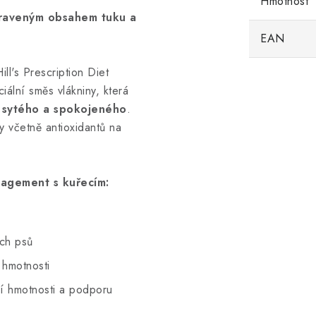
Hmotnost
raveným obsahem tuku a
EAN
Hill's Prescription Diet
lní směs vlákniny, která
e
sytého a spokojeného
.
y včetně antioxidantů na
nagement s kuřecím:
ých psů
 hmotnosti
í hmotnosti a podporu