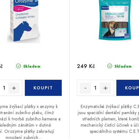
Kč
249 Kč
Skladem
Skladem
me žvýkací plátky s enzymy k
Enzymatické žvýkací plátky C.
tranění zubního plaku, čímž
jsou speciální dentální pamlsky 
ází k tvorbě zubního kamene a
středních plemen, které komb
ásledným zánětům v dutině
mechanický čistící účinek s ú
ní. Orozyme plátky zabraňují
speciálního systému C.E.T
množení zubních...