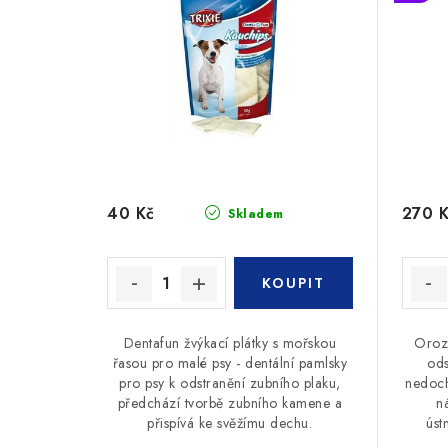
40 Kč
270 
Skladem
Dentafun žvýkací plátky s mořskou
Orozy
řasou pro malé psy - dentální pamlsky
ods
pro psy k odstranění zubního plaku,
nedoch
předchází tvorbě zubního kamene a
n
přispívá ke svěžímu dechu.
úst