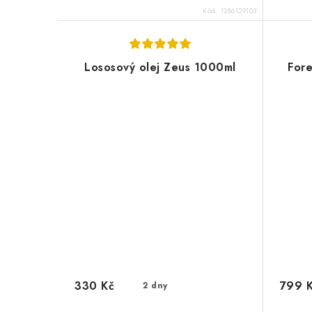
Kód:
1286129103
Lososový olej Zeus 1000ml
Fore
330 Kč
799 
2 dny