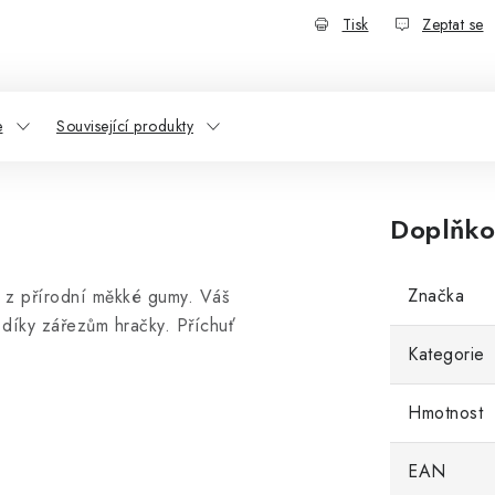
Tisk
Zeptat se
e
Související produkty
Doplňko
Značka
 z přírodní měkké gumy. Váš
y díky zářezům hračky. Příchuť
Kategorie
Hmotnost
EAN