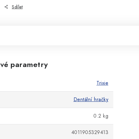
Sdílet
vé parametry
Trixie
Dentální hračky
0.2 kg
4011905329413