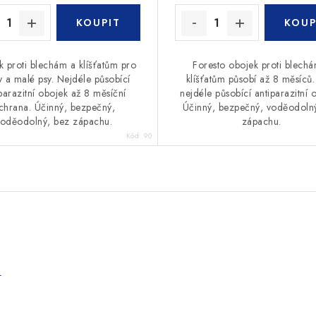
 proti blechám a klíšťatům pro
Foresto obojek proti blech
 a malé psy. Nejdéle působící
klíšťatům působí až 8 měsíců. 
parazitní obojek až 8 měsíční
nejdéle působící antiparazitní 
chrana. Účinný, bezpečný,
Účinný, bezpečný, voděodoln
voděodolný, bez zápachu.
zápachu.
Kód:
90
e