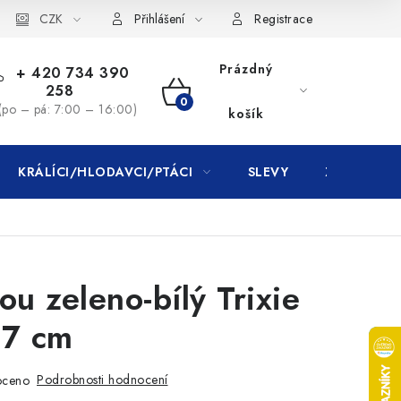
CZK
Přihlášení
Registrace
Prázdný
+ 420 734 390
258
NÁKUPNÍ
(po – pá: 7:00 – 16:00)
košík
KOŠÍK
KRÁLÍCI/HLODAVCI/PTÁCI
SLEVY
ZNAČKY
ou zeleno-bílý Trixie
 7 cm
Podrobnosti hodnocení
oceno