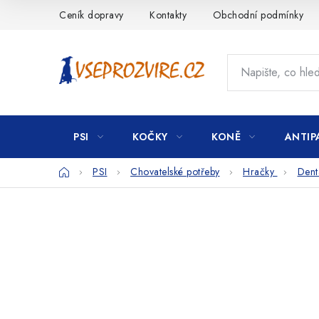
Přejít
Ceník dopravy
Kontakty
Obchodní podmínky
na
obsah
PSI
KOČKY
KONĚ
ANTIP
Domů
PSI
Chovatelské potřeby
Hračky
Dent