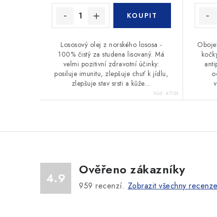
Lososový olej z norského lososa -
Obojek
100% čistý za studena lisovaný. Má
kočky
velmi pozitivní zdravotní účinky:
anti
posiluje imunitu, zlepšuje chuť k jídlu,
o
zlepšuje stav srsti a kůže....
Kód:
47156
Ověřeno zákazníky
4.9
959
recenzí.
Zobrazit všechny recenz