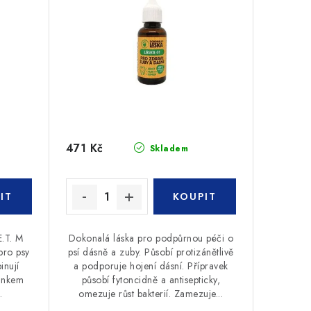
471 Kč
Skladem
E.T. M
Dokonalá láska pro podpůrnou péči o
pro psy
psí dásně a zuby. Působí protizánětlivě
inují
a podporuje hojení dásní. Přípravek
činkem
působí fytoncidně a antisepticky,
.
omezuje růst bakterií. Zamezuje...