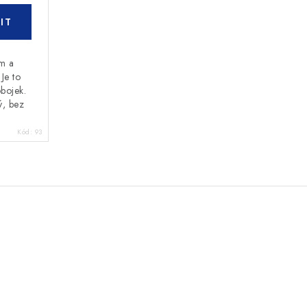
ám a
Je to
obojek.
ý, bez
Kód:
93