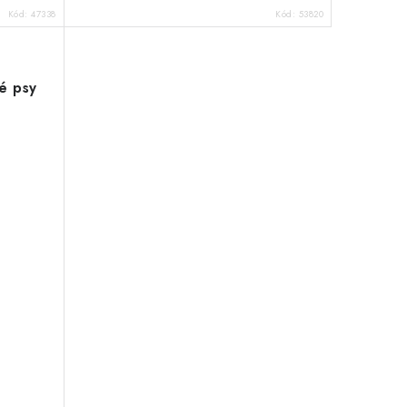
Kód:
47338
Kód:
53820
é psy