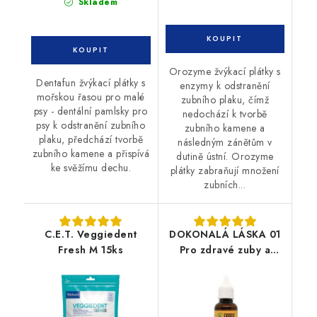
Skladem
Orozyme žvýkací plátky s
Dentafun žvýkací plátky s
enzymy k odstranění
mořskou řasou pro malé
zubního plaku, čímž
psy - dentální pamlsky pro
nedochází k tvorbě
psy k odstranění zubního
zubního kamene a
plaku, předchází tvorbě
následným zánětům v
zubního kamene a přispívá
dutině ústní. Orozyme
ke svěžímu dechu.
plátky zabraňují množení
zubních...
C.E.T. Veggiedent
DOKONALÁ LÁSKA 01
Fresh M 15ks
Pro zdravé zuby a
dásně 30ml