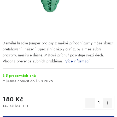
SLEVY
ZNAČKY
Ceník dopravy
Kontakty
Obchodní podmínky
Podmínky ochrany osobních údajů
Dentální hračka Jumper pro psy z měkké přírodní gumy může sloužit
přetahování i házení. Speciální drážky čistí zuby a mezizubní
prostory, masíruje dásně. Mátová příchuť poskytuje svěží dech.
Vhodná prevence zubních problémů.
Více informací
3-5 pracovních dnů
13.8.2026
180 Kč
149 Kč bez DPH
Měrná cena: