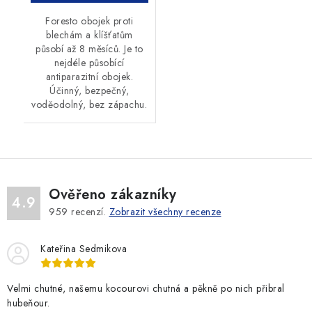
Foresto obojek proti
blechám a klíšťatům
působí až 8 měsíců. Je to
nejdéle působící
antiparazitní obojek.
Účinný, bezpečný,
voděodolný, bez zápachu.
Ověřeno zákazníky
4.9
959
recenzí.
Zobrazit všechny recenze
Kateřina Sedmikova
Velmi chutné, našemu kocourovi chutná a pěkně po nich přibral
hubeňour.