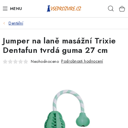
Přejít
Hleda
na
obsah
Dentální
PSI
Jumper na laně masážní Trixie
KOČKY
Dentafun tvrdá guma 27 cm
KONĚ
Podrobnosti hodnocení
Neohodnoceno
ANTIPARAZITIKA
PRO CHOVATELE
NA NEMOCI
KRÁLÍCI/HLODAVCI/PTÁCI