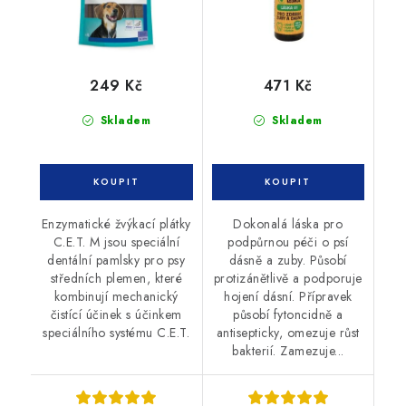
249 Kč
471 Kč
Skladem
Skladem
Enzymatické žvýkací plátky
Dokonalá láska pro
C.E.T. M jsou speciální
podpůrnou péči o psí
dentální pamlsky pro psy
dásně a zuby. Působí
středních plemen, které
protizánětlivě a podporuje
kombinují mechanický
hojení dásní. Přípravek
čistící účinek s účinkem
působí fytoncidně a
speciálního systému C.E.T.
antisepticky, omezuje růst
bakterií. Zamezuje...