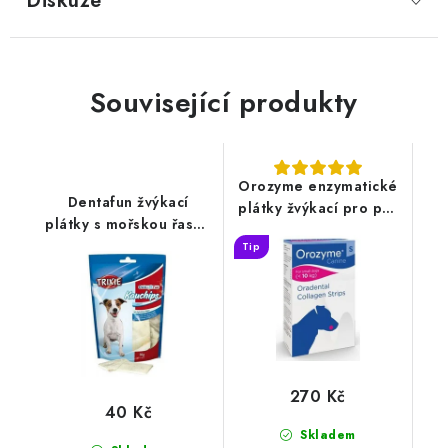
Diskuze
Související produkty
Orozyme enzymatické
Dentafun žvýkací
plátky žvýkací pro psy
plátky s mořskou řasou
S
Trixie 50g
Tip
270 Kč
40 Kč
Skladem