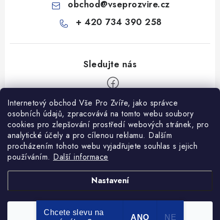
obchod
@
vseprozvire.cz
+ 420 734 390 258
Internetový obchod Vše Pro Zvíře, jako správce
Z
osobních údajů, zpracovává na tomto webu soubory
á
cookies pro zlepšování prostředí webových stránek, pro
Informace pro Vás
analytické účely a pro cílenou reklamu. Dalším
p
procházením tohoto webu vyjadřujete souhlas s jejich
a
Ceník dopravy
používáním.
Další informace
t
Kontakty
í
Obchodní podmínky
Heuréka recenze
VseProZvire.cz 2011-2024
Nastavení
VetPlus
Obchodní podmínky
Podmínky ochrany osobních údajů
Chcete slevu na
Souhlasím
Copyright 2026
Vše Pro Zvíře
. Všechna práva vyhrazena.
ANO
NE