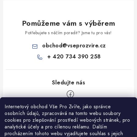
Pomůžeme vám s výběrem
Potřebujete s něčím poradit? Jsme tu pro vás!
obchod
@
vseprozvire.cz
+ 420 734 390 258
Internetový obchod Vše Pro Zvíře, jako správce
Z
osobních údajů, zpracovává na tomto webu soubory
á
cookies pro zlepšování prostředí webových stránek, pro
Informace pro Vás
analytické účely a pro cílenou reklamu. Dalším
p
procházením tohoto webu vyjadřujete souhlas s jejich