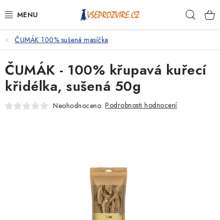
Přejít
Hleda
na
obsah
ČUMÁK 100% sušená masíčka
PSI
ČUMÁK - 100% křupavá kuřecí
KOČKY
křidélka, sušená 50g
KONĚ
Podrobnosti hodnocení
Neohodnoceno
ANTIPARAZITIKA
PRO CHOVATELE
NA NEMOCI
KRÁLÍCI/HLODAVCI/PTÁCI