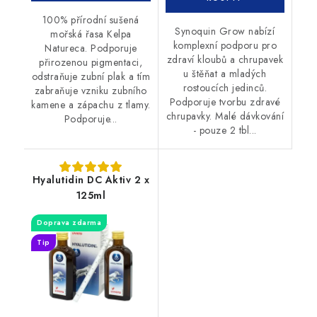
100% přírodní sušená
Synoquin Grow nabízí
mořská řasa Kelpa
komplexní podporu pro
Natureca. Podporuje
zdraví kloubů a chrupavek
přirozenou pigmentaci,
u štěňat a mladých
odstraňuje zubní plak a tím
rostoucích jedinců.
zabraňuje vzniku zubního
Podporuje tvorbu zdravé
kamene a zápachu z tlamy.
chrupavky. Malé dávkování
Podporuje...
- pouze 2 tbl...
Hyalutidin DC Aktiv 2 x
125ml
Doprava zdarma
Tip