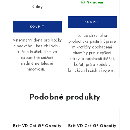
Skladem
2 dny
Lehce stravitelná
Veterinární dieta pro kočky
probiotická pasta k úpravě
s nadváhou bez obilovin -
mikroflóry obohacená
kuře a hrášek. Krmivo
vitamíny pro zlepšení
napomáhá snížení
zdraví a odolnosti štěňat,
nadměrné tělesné
koťat, psů a koček v
hmotnosti.
kritických fázích vývoje a...
Podobné produkty
Brit VD Cat GF Obesity
Brit VD Cat GF Obesity