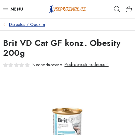
Přejít
Hleda
na
obsah
Diabetes / Obezita
PSI
Brit VD Cat GF konz. Obesity
KOČKY
200g
KONĚ
Podrobnosti hodnocení
Neohodnoceno
ANTIPARAZITIKA
PRO CHOVATELE
NA NEMOCI
KRÁLÍCI/HLODAVCI/PTÁCI