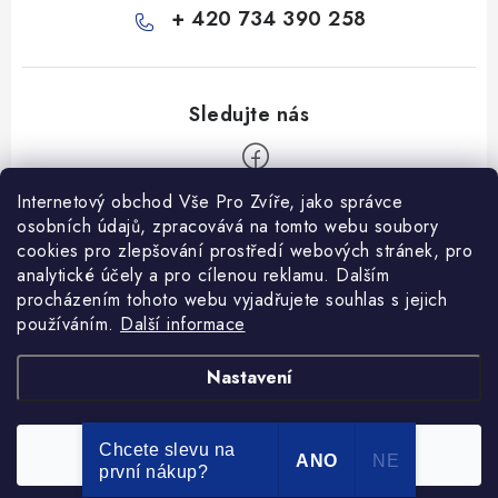
+ 420 734 390 258
Internetový obchod Vše Pro Zvíře, jako správce
Z
osobních údajů, zpracovává na tomto webu soubory
á
cookies pro zlepšování prostředí webových stránek, pro
Informace pro Vás
p
analytické účely a pro cílenou reklamu. Dalším
procházením tohoto webu vyjadřujete souhlas s jejich
a
Ceník dopravy
používáním.
Další informace
t
Kontakty
í
Obchodní podmínky
Heuréka recenze
VseProZvire.cz 2011-2024
Nastavení
VetPlus
Obchodní podmínky
Podmínky ochrany osobních údajů
Chcete slevu na
Souhlasím
Copyright 2026
Vše Pro Zvíře
. Všechna práva vyhrazena.
ANO
NE
první nákup?
Vytvořil Shoptet Premium