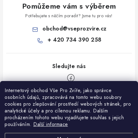
Pomůžeme vám s výběrem
Potřebujete s něčím poradit? Jsme tu pro vás!
obchod
@
vseprozvire.cz
+ 420 734 390 258
Internetový obchod Vše Pro Zvíře, jako správce
Z
osobních údajů, zpracovává na tomto webu soubory
á
cookies pro zlepšování prostředí webových stránek, pro
Informace pro Vás
analytické účely a pro cílenou reklamu. Dalším
p
procházením tohoto webu vyjadřujete souhlas s jejich
a
Ceník dopravy
používáním.
Další informace
t
Kontakty