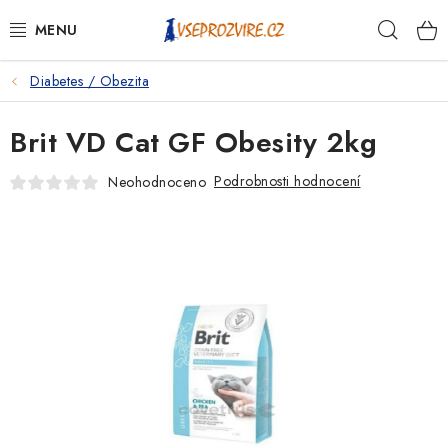
Přejít
Hleda
na
obsah
Diabetes / Obezita
PSI
Brit VD Cat GF Obesity 2kg
KOČKY
Podrobnosti hodnocení
Neohodnoceno
KONĚ
ANTIPARAZITIKA
PRO CHOVATELE
NA NEMOCI
KRÁLÍCI/HLODAVCI/PTÁCI