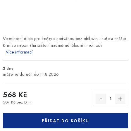
SLEVY
ZNAČKY
Ceník dopravy
Kontakty
Obchodní podmínky
Veterinární dieta pro kočky s nadváhou bez obilovin - kuře a hrášek.
Podmínky ochrany osobních údajů
Krmivo napomáhá snížení nadměrné tělesné hmotnosti.
Více informací
2 dny
11.8.2026
568 Kč
507 Kč bez DPH
Měrná cena:
PŘIDAT DO KOŠÍKU