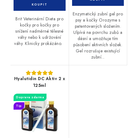
Enzymatický zubní gel pro
Brit Veterinární Dieta pro
psy a kočky Orozyme s
kočky pro kočky pro
patentovaných složením.
snížení nadměrné tělesné
Ulpívá na povrchu zubů a
váhy nebo k udržování
dásní a umožňuje tím
váhy. Klinicky prokázáno.
působení aktivních složek.
Gel rozrušuje existující
zubní...
Hyalutidin DC Aktiv 2 x
125ml
Doprava zdarma
Tip