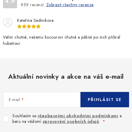
4.9
959
recenzí.
Zobrazit všechny recenze
Kateřina Sedmikova
Velmi chutné, našemu kocourovi chutná a pěkně po nich přibral
hubeňour.
Aktuální novinky a akce na váš e-mail
E-mail
PŘIHLÁSIT SE
Souhlasím se
všeobecnými obchodními podmínkami
a
beru na vědomí
zpracování osobních údajů
.