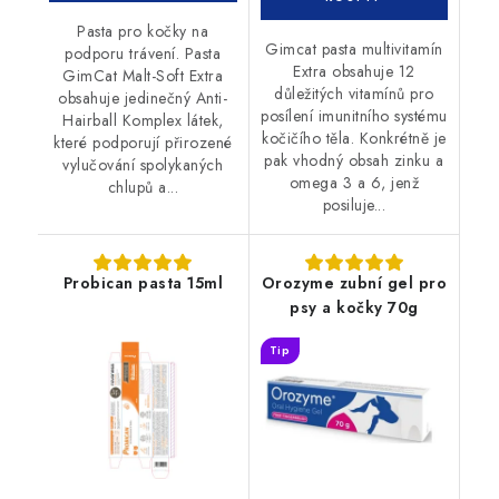
Pasta pro kočky na
Gimcat pasta multivitamín
podporu trávení. Pasta
Extra obsahuje 12
GimCat Malt-Soft Extra
důležitých vitamínů pro
obsahuje jedinečný Anti-
posílení imunitního systému
Hairball Komplex látek,
kočičího těla. Konkrétně je
které podporují přirozené
pak vhodný obsah zinku a
vylučování spolykaných
omega 3 a 6, jenž
chlupů a...
posiluje...
Probican pasta 15ml
Orozyme zubní gel pro
psy a kočky 70g
Tip