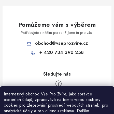
Pomůžeme vám s výběrem
Potřebujete s něčím poradit? Jsme tu pro vás!
obchod
@
vseprozvire.cz
+ 420 734 390 258
Internetový obchod Vše Pro Zvíře, jako správce
Z
osobních údajů, zpracovává na tomto webu soubory
á
cookies pro zlepšování prostředí webových stránek, pro
Informace pro Vás
analytické účely a pro cílenou reklamu. Dalším
p