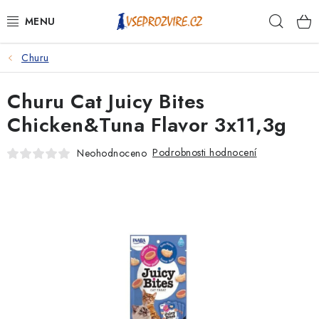
Přejít
Hleda
na
obsah
Churu
PSI
Churu Cat Juicy Bites
KOČKY
Chicken&Tuna Flavor 3x11,3g
KONĚ
Podrobnosti hodnocení
Neohodnoceno
ANTIPARAZITIKA
PRO CHOVATELE
NA NEMOCI
KRÁLÍCI/HLODAVCI/PTÁCI