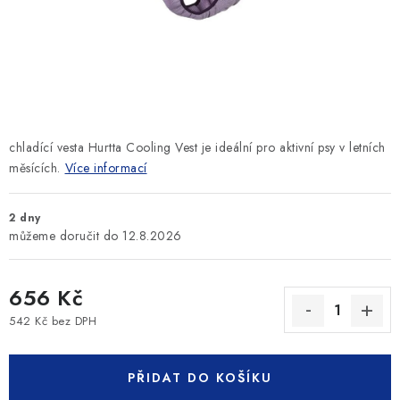
SLEVY
ZNAČKY
Ceník dopravy
Kontakty
Obchodní podmínky
Podmínky ochrany osobních údajů
chladící vesta Hurtta Cooling Vest je ideální pro aktivní psy v letních
měsících.
Více informací
2 dny
12.8.2026
656 Kč
542 Kč bez DPH
Měrná cena:
PŘIDAT DO KOŠÍKU