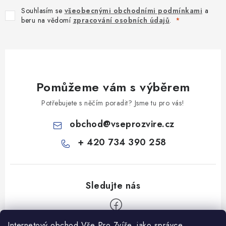
Souhlasím se
všeobecnými obchodními podmínkami
a
beru na vědomí
zpracování osobních údajů
.
Pomůžeme vám s výběrem
Potřebujete s něčím poradit? Jsme tu pro vás!
obchod
@
vseprozvire.cz
+ 420 734 390 258
Internetový obchod Vše Pro Zvíře, jako správce