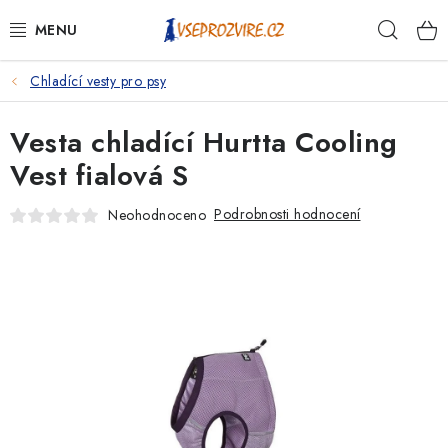
Přejít
Hleda
na
obsah
Chladící vesty pro psy
PSI
Vesta chladící Hurtta Cooling
KOČKY
Vest fialová S
KONĚ
Podrobnosti hodnocení
Neohodnoceno
ANTIPARAZITIKA
PRO CHOVATELE
NA NEMOCI
KRÁLÍCI/HLODAVCI/PTÁCI