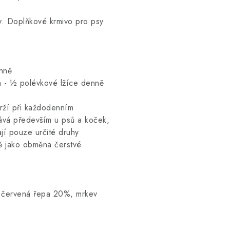
ky. Doplňkové krmivo pro psy
nně
ka - ½ polévkové lžíce denně
rží při každodenním
vá především u psů a koček,
ají pouze určité druhy
ně jako obměna čerstvé
, červená řepa 20%, mrkev