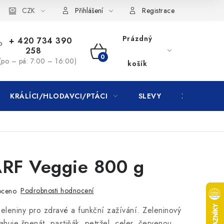
CZK
Přihlášení
Registrace
Prázdný
+ 420 734 390
258
NÁKUPNÍ
(po – pá: 7:00 – 16:00)
košík
KOŠÍK
KRÁLÍCI/HLODAVCI/PTÁCI
SLEVY
ZNAČKY
ARF Veggie 800 g
Podrobnosti hodnocení
oceno
eleniny pro zdravé a funkční zažívání. Zeleninový
huje špenát, pastiňák, petržel, celer, červenou