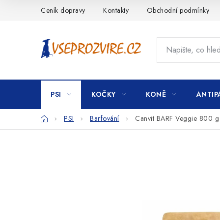
Přejít
Ceník dopravy
Kontakty
Obchodní podmínky
na
obsah
PSI
KOČKY
KONĚ
ANTIP
Domů
PSI
Barfování
Canvit BARF Veggie 800 g