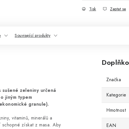
Tisk
Zeptat se
e
Související produkty
Doplňko
Značka
s sušené zeleniny určená
Kategorie
bo jiným typem
, ekonomické granule).
Hmotnost
niny, vitaminů, minerálů a
ní schopné získat z masa. Aby
EAN