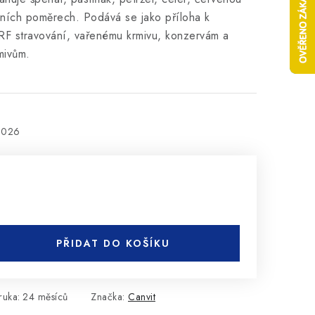
lních poměrech. Podává se jako příloha k
F stravování, vařenému krmivu, konzervám a
mivům.
2026
PŘIDAT DO KOŠÍKU
ruka
:
24 měsíců
Značka:
Canvit