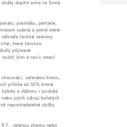
složky doplnit extra ve formě
penátu, pastiňáku, petržele,
 mrazem sušená a jemně mletá
á náhrada čerstvé zeleniny.
ířat, které čerstvou
 druhy přijímané
využití živin a navíc omezí
 stravování, vařenému krmivu,
voří příloha až 30% krmné
 bylinky a vlákninu v podobě
 nebo jiných zdrojů bohatých
ičně nepostradatelné složky.
R.F., vařenou stravou nebo