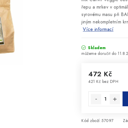
řepu a mrkev v optimá
syrovému masu při BAR
jiným nekompletním kr
Více informací
Skladem
11.8.
472 Kč
421 Kč bez DPH
Měrná cena:
Kód zboží:
57097
Zá