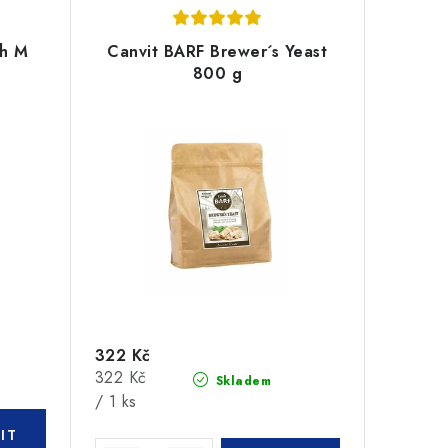
sh M
Canvit BARF Brewer´s Yeast
800 g
322 Kč
Měrná
322 Kč
Skladem
cena:
/ 1 ks