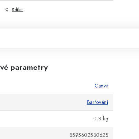
Sdílet
vé parametry
Canvit
Barfování
0.8 kg
8595602530625