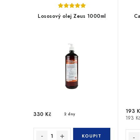
Lososový olej Zeus 1000ml
Ca
193 K
330 Kč
2 dny
Měrná
193 Kč
cena: