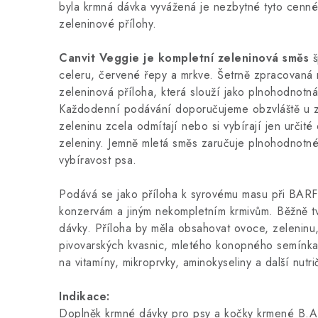
byla krmná dávka vyvážená je nezbytné tyto cenné 
zeleninové přílohy.
Canvit Veggie je kompletní zeleninová směs
š
celeru, červené řepy a mrkve. Šetrně zpracovaná
zeleninová příloha, která slouží jako plnohodnotn
Každodenní podávání doporučujeme obzvláště u zv
zeleninu zcela odmítají nebo si vybírají jen určité
zeleniny. Jemně mletá směs zaručuje plnohodnotné 
vybíravost psa.
Podává se jako příloha k syrovému masu při BARF
konzervám a jiným nekompletním krmivům. Běžně t
dávky. Příloha by měla obsahovat ovoce, zeleninu,
pivovarských kvasnic, mletého konopného semínka
na vitamíny, mikroprvky, aminokyseliny a další nutr
Indikace:
Doplněk krmné dávky pro psy a kočky krmené B.A.