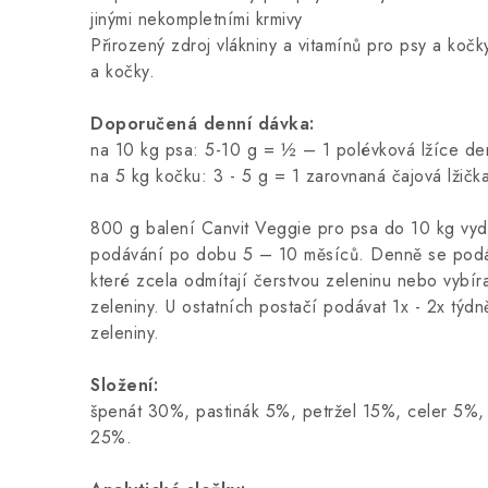
jinými nekompletními krmivy
Přirozený zdroj vlákniny a vitamínů pro psy a koč
a kočky.
Doporučená denní dávka:
na 10 kg psa: 5-10 g = ½ – 1 polévková lžíce de
na 5 kg kočku: 3 - 5 g = 1 zarovnaná čajová lžič
800 g balení Canvit Veggie pro psa do 10 kg vyd
podávání po dobu 5 – 10 měsíců. Denně se podá
které zcela odmítají čerstvou zeleninu nebo vybír
zeleniny. U ostatních postačí podávat 1x - 2x týd
zeleniny.
Složení:
špenát 30%, pastinák 5%, petržel 15%, celer 5%
25%.