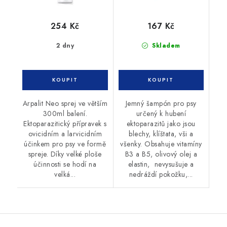
254 Kč
167 Kč
2 dny
Skladem
Arpalit Neo sprej ve větším
Jemný šampón pro psy
300ml balení.
určený k hubení
Ektoparazitický přípravek s
ektoparazitů jako jsou
ovicidním a larvicidním
blechy, klíštata, vši a
účinkem pro psy ve formě
všenky. Obsahuje vitamíny
spreje. Díky velké ploše
B3 a B5, olivový olej a
účinnosti se hodí na
elastin, nevysušuje a
velká...
nedráždí pokožku,...