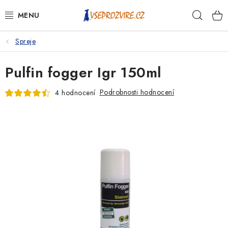
Přejít
Hleda
na
obsah
Spreje
PSI
Pulfin fogger Igr 150ml
KOČKY
Podrobnosti hodnocení
4 hodnocení
KONĚ
ANTIPARAZITIKA
PRO CHOVATELE
NA NEMOCI
KRÁLÍCI/HLODAVCI/PTÁCI