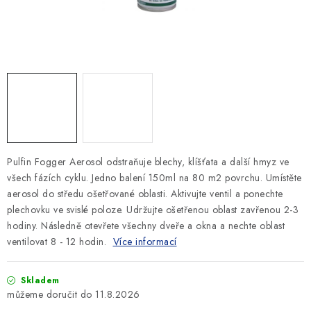
SLEVY
ZNAČKY
Ceník dopravy
Kontakty
Obchodní podmínky
Podmínky ochrany osobních údajů
Pulfin Fogger Aerosol odstraňuje blechy, klíšťata a další hmyz ve
všech fázích cyklu. Jedno balení 150ml na 80 m2 povrchu. Umístěte
aerosol do středu ošetřované oblasti. Aktivujte ventil a ponechte
plechovku ve svislé poloze. Udržujte ošetřenou oblast zavřenou 2-3
hodiny. Následně otevřete všechny dveře a okna a nechte oblast
ventilovat 8 - 12 hodin.
Více informací
Skladem
11.8.2026