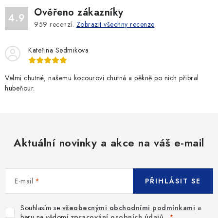
Ověřeno zákazníky
4.9
959
recenzí.
Zobrazit všechny recenze
Kateřina Sedmikova
Velmi chutné, našemu kocourovi chutná a pěkně po nich přibral
hubeňour.
Aktuální novinky a akce na váš e-mail
E-mail
PŘIHLÁSIT SE
Souhlasím se
všeobecnými obchodními podmínkami
a
beru na vědomí
zpracování osobních údajů
.