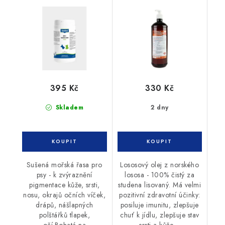
395 Kč
330 Kč
Skladem
2 dny
Sušená mořská řasa pro
Lososový olej z norského
psy - k zvýraznění
lososa - 100% čistý za
pigmentace kůže, srsti,
studena lisovaný. Má velmi
nosu, okrajů očních víček,
pozitivní zdravotní účinky:
drápů, nášlapných
posiluje imunitu, zlepšuje
polštářků tlapek,
chuť k jídlu, zlepšuje stav
očí.Bohatá na
srsti a kůže....