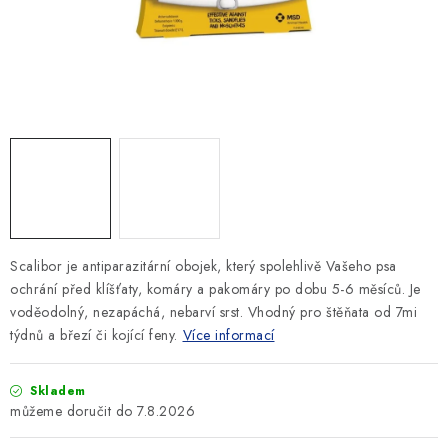
SLEVY
ZNAČKY
Ceník dopravy
Kontakty
Obchodní podmínky
Podmínky ochrany osobních údajů
Scalibor je antiparazitární obojek, který spolehlivě Vašeho psa
ochrání před klíšťaty, komáry a pakomáry po dobu 5-6 měsíců. Je
voděodolný, nezapáchá, nebarví srst. Vhodný pro štěňata od 7mi
týdnů a březí či kojící feny.
Více informací
Skladem
7.8.2026