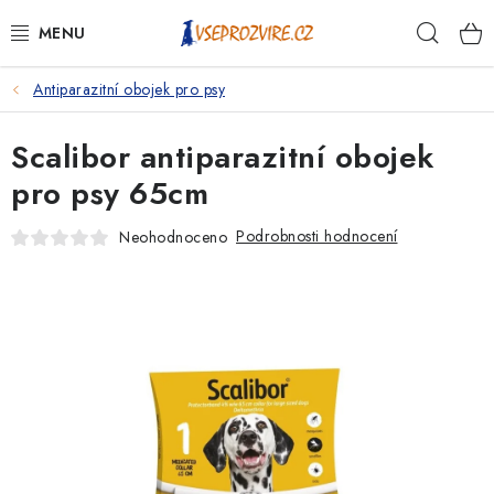
Přejít
Hleda
na
obsah
Antiparazitní obojek pro psy
PSI
Scalibor antiparazitní obojek
KOČKY
pro psy 65cm
KONĚ
Podrobnosti hodnocení
Neohodnoceno
ANTIPARAZITIKA
PRO CHOVATELE
NA NEMOCI
KRÁLÍCI/HLODAVCI/PTÁCI