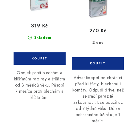
819 Kč
270 Kč
Skladem
2 dny
Obojek proti blechám a
Advantix spot on chránící
klíšťatům pro psy a štěňata
před klíšťaty, blechami i
od 3 měsíců věku. Působí
komáry. Odpudí dříve, než
7 měsíců proti blechám a
se stačí parazité
klíšťatům.
zakousnout. Lze použít už
od 7 týdnů věku. Délka
ochranného účinku je 1
měsíc.