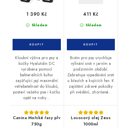
1 390 Kč
411 Kč
Skladem
Skladem
Kloubní výživa pro psy a
Biotin pro psy urychluje
kočky Hyalutidin DC
vylínání srsti v jarním a
vyrobena pomocí
podzimním období.
bakteriálních kultur
Zabraňuje vypadávání srsti
zajišťující její maximální
u březích a kojících fen. K
vstřebatelnost do kloubů,
zajištění zdravé pokožky
postaví vašeho psa i kočku
při svědění, zhoršené...
opět na nohy....
Canina Mořské řasy plv
Lososový olej Zeus
750g
1000ml