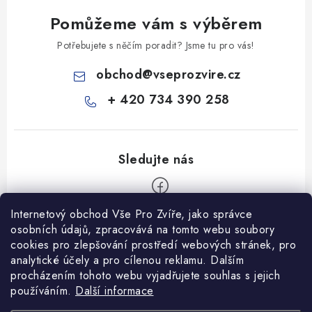
Pomůžeme vám s výběrem
Potřebujete s něčím poradit? Jsme tu pro vás!
obchod
@
vseprozvire.cz
+ 420 734 390 258
Internetový obchod Vše Pro Zvíře, jako správce
Z
osobních údajů, zpracovává na tomto webu soubory
á
cookies pro zlepšování prostředí webových stránek, pro
Informace pro Vás
p
analytické účely a pro cílenou reklamu. Dalším
procházením tohoto webu vyjadřujete souhlas s jejich
a
Ceník dopravy
používáním.
Další informace
t
Kontakty