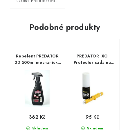
úzkostí. Pro dosažení...
Podobné produkty
Repelent PREDATOR
PREDATOR IXO
3D 500ml mechanický
Protector sada na
rozprašovač
odstaňování klíšťat
362 Kč
95 Kč
Skladem
Skladem