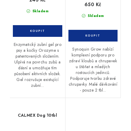
650 Kč
Skladem
Skladem
Enzymatický zubní gel pro
Synoquin Grow nabízí
psy a kočky Orozyme s
komplexní podporu pro
patentovaných složením.
zdraví kloubů a chrupavek
Ulpívá na povrchu zubů a
u štěňat a mladých
dásní a umožňuje tím
rostoucích jedinců.
působení aktivních složek.
Podporuje tvorbu zdravé
Gel rozrušuje existující
chrupavky. Malé dávkování
zubní...
- pouze 2 tbl...
CALMEX Dog 10tbl