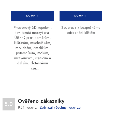
Prostorový 3D repelent,
Souprava k bezpečnému
tzv. tekutá moskytiera.
odstranění klíštěte
Účinný proti komárům,
klíšťatům, muchničkám,
mouchám, čmelíkům,
potemníkům, molům,
mravencům, štěnicím a
dalšímu dotěrnému
hmyzu....
Ověřeno zákazníky
5.0
954
recenzí.
Zobrazit všechny recenze