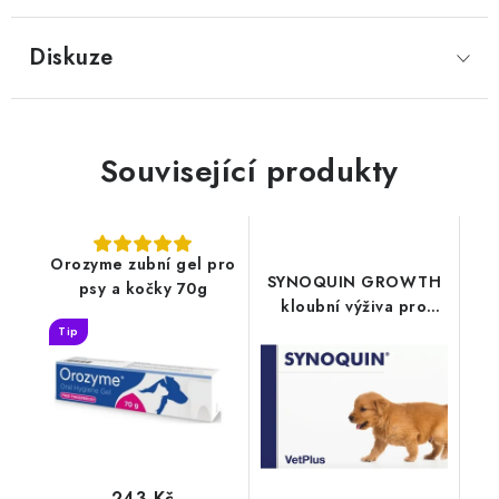
Diskuze
Související produkty
Orozyme zubní gel pro
SYNOQUIN GROWTH
psy a kočky 70g
kloubní výživa pro
štěňata 60tbl
Tip
243 Kč