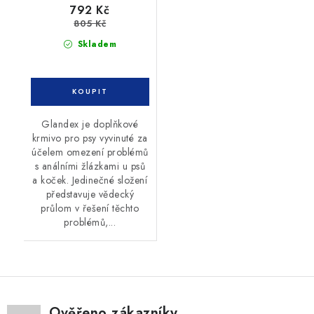
792 Kč
805 Kč
Skladem
Glandex je doplňkové
krmivo pro psy vyvinuté za
účelem omezení problémů
s análními žlázkami u psů
a koček. Jedinečné složení
představuje vědecký
průlom v řešení těchto
problémů,...
Ověřeno zákazníky