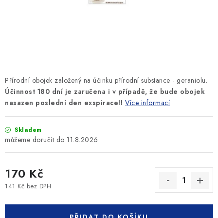
SLEVY
ZNAČKY
Ceník dopravy
Kontakty
Obchodní podmínky
Podmínky ochrany osobních údajů
Přírodní obojek založený na účinku přírodní substance - geraniolu.
Účinnost 180 dní je zaručena i v případě, že bude obojek
nasazen poslední den exspirace!!
Více informací
Skladem
11.8.2026
170 Kč
141 Kč bez DPH
Měrná cena:
PŘIDAT DO KOŠÍKU