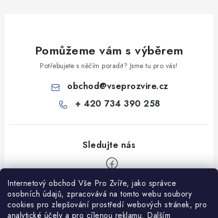
Pomůžeme vám s výběrem
Potřebujete s něčím poradit? Jsme tu pro vás!
obchod
@
vseprozvire.cz
+ 420 734 390 258
Internetový obchod Vše Pro Zvíře, jako správce
Z
osobních údajů, zpracovává na tomto webu soubory
á
cookies pro zlepšování prostředí webových stránek, pro
Informace pro Vás
analytické účely a pro cílenou reklamu. Dalším