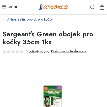
Přejít
Hleda
na
obsah
Antiparazitní obojek pro kočky
PSI
Sergeanťs Green obojek pro
KOČKY
kočky 35cm 1ks
KONĚ
Podrobnosti hodnocení
Neohodnoceno
ANTIPARAZITIKA
PRO CHOVATELE
NA NEMOCI
KRÁLÍCI/HLODAVCI/PTÁCI