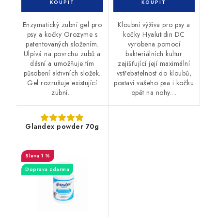
Enzymatický zubní gel pro
Kloubní výživa pro psy a
psy a kočky Orozyme s
kočky Hyalutidin DC
patentovaných složením.
vyrobena pomocí
Ulpívá na povrchu zubů a
bakteriálních kultur
dásní a umožňuje tím
zajišťující její maximální
působení aktivních složek.
vstřebatelnost do kloubů,
Gel rozrušuje existující
postaví vašeho psa i kočku
zubní...
opět na nohy....
Glandex powder 70g
1 %
Doprava zdarma