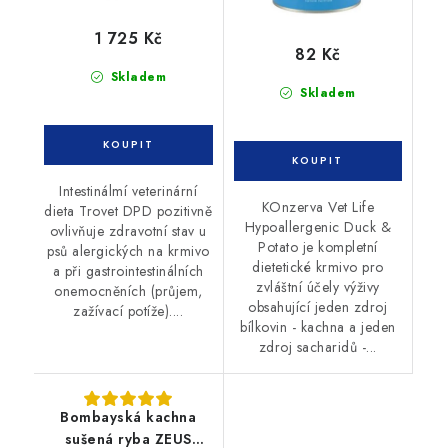
1 725 Kč
82 Kč
Skladem
Skladem
Intestinálmí veterinární
KOnzerva Vet Life
dieta Trovet DPD pozitivně
Hypoallergenic Duck &
ovlivňuje zdravotní stav u
Potato je kompletní
psů alergických na krmivo
dietetické krmivo pro
a při gastrointestinálních
zvláštní účely výživy
onemocněních (průjem,
obsahující jeden zdroj
zažívací potíže)....
bílkovin - kachna a jeden
zdroj sacharidů -...
Bombayská kachna
sušená ryba ZEUS