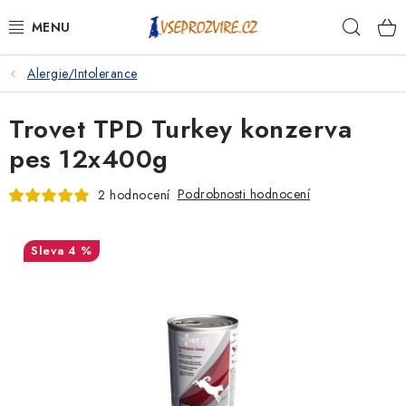
Přejít
Hleda
na
obsah
Alergie/Intolerance
PSI
Trovet TPD Turkey konzerva
KOČKY
pes 12x400g
KONĚ
Podrobnosti hodnocení
2 hodnocení
ANTIPARAZITIKA
4 %
PRO CHOVATELE
NA NEMOCI
KRÁLÍCI/HLODAVCI/PTÁCI