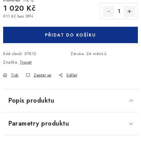
1 070 Kč
–4 %
1 020 Kč
911 Kč bez DPH
Měrná cena:
PŘIDAT DO KOŠÍKU
Kód zboží:
57812
Záruka
:
24 měsíců
Značka:
Trovet
Tisk
Zeptat se
Sdílet
Popis produktu
Parametry produktu