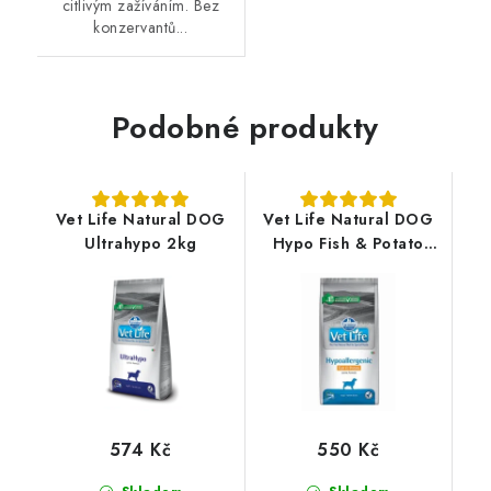
citlivým zažíváním. Bez
konzervantů...
Podobné produkty
Vet Life Natural DOG
Vet Life Natural DOG
Ultrahypo 2kg
Hypo Fish & Potato
2kg
574 Kč
550 Kč