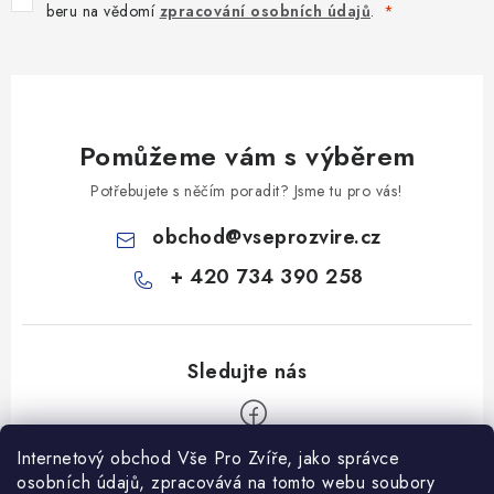
beru na vědomí
zpracování osobních údajů
.
Pomůžeme vám s výběrem
Potřebujete s něčím poradit? Jsme tu pro vás!
obchod
@
vseprozvire.cz
+ 420 734 390 258
Internetový obchod Vše Pro Zvíře, jako správce
Z
osobních údajů, zpracovává na tomto webu soubory