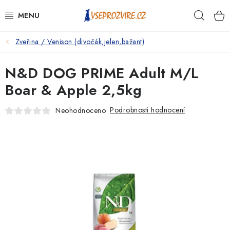
Přejít
Hleda
na
obsah
Zveřina / Venison (divočák,jelen,bažant)
PSI
N&D DOG PRIME Adult M/L
KOČKY
Boar & Apple 2,5kg
KONĚ
Podrobnosti hodnocení
Neohodnoceno
ANTIPARAZITIKA
PRO CHOVATELE
NA NEMOCI
KRÁLÍCI/HLODAVCI/PTÁCI