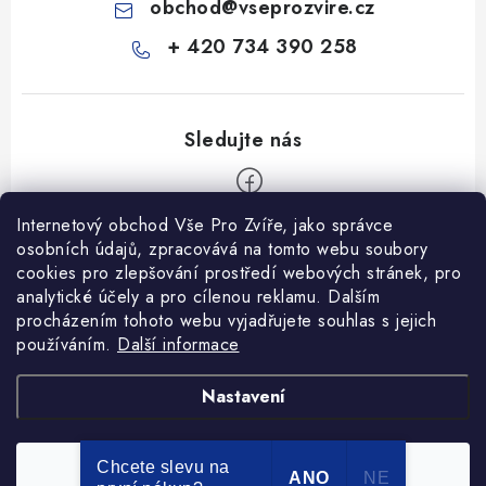
obchod
@
vseprozvire.cz
+ 420 734 390 258
Internetový obchod Vše Pro Zvíře, jako správce
Z
osobních údajů, zpracovává na tomto webu soubory
á
cookies pro zlepšování prostředí webových stránek, pro
Informace pro Vás
p
analytické účely a pro cílenou reklamu. Dalším
procházením tohoto webu vyjadřujete souhlas s jejich
a
Ceník dopravy
používáním.
Další informace
t
Kontakty
í
Obchodní podmínky
Heuréka recenze
VseProZvire.cz 2011-2024
Nastavení
VetPlus
Obchodní podmínky
Podmínky ochrany osobních údajů
Chcete slevu na
Souhlasím
Copyright 2026
Vše Pro Zvíře
. Všechna práva vyhrazena.
ANO
NE