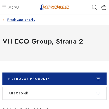
Přejít
Hleda
na
obsah
Prodávané značky
PSI
KOČKY
VH ECO Group
, Strana 2
KONĚ
ANTIPARAZITIKA
PRO CHOVATELE
FILTROVAT PRODUKTY
NA NEMOCI
V
Ř
ABECEDNĚ
ý
a
KRÁLÍCI/HLODAVCI/PTÁCI
p
z