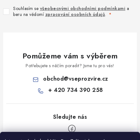
Souhlasím se
všeobecnými obchodními podmínkami
a
beru na vědomí
zpracování osobních údajů
.
Pomůžeme vám s výběrem
Potřebujete s něčím poradit? Jsme tu pro vás!
obchod
@
vseprozvire.cz
+ 420 734 390 258