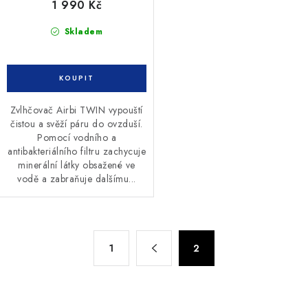
1 990 Kč
Skladem
Zvlhčovač Airbi TWIN vypouští
čistou a svěží páru do ovzduší.
Pomocí vodního a
antibakteriálního filtru zachycuje
minerální látky obsažené ve
vodě a zabraňuje dalšímu...
O
S
1
2
t
v
r
l
á
á
n