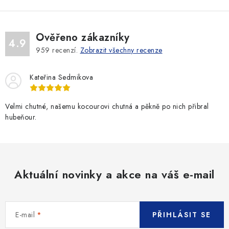
d
k
a
o
c
v
Ověřeno zákazníky
í
4.9
á
959
recenzí.
Zobrazit všechny recenze
p
n
r
í
Kateřina Sedmikova
v
k
y
Velmi chutné, našemu kocourovi chutná a pěkně po nich přibral
hubeňour.
v
ý
p
i
s
Aktuální novinky a akce na váš e-mail
u
E-mail
PŘIHLÁSIT SE