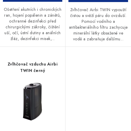
Ošetření akutních i chronických
Zvlhčovač Airbi TWIN vypouští
ran, hojení popálenin a zánětů,
čistou a svěží páru do ovzduší.
ochranné dezinfekci před
Pomocí vodního a
chirurgickými zákroky, čištění
antibakteriálního filtru zachycuje
uší, očí, ústní dutiny a análních
minerální látky obsažené ve
žláz, dezinfekci misek,...
vodě a zabraňuje dalšímu...
Zvlhčovač vzduchu Airbi
TWIN černý