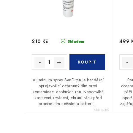
r
o
o
d
d
u
u
k
210 Kč
499 
Skladem
k
t
t
ů
ů
Aluminium spray SanDitan je bandážní
Pa
sprej tvořící ochranný film proti
obsah
kontaminaci drobných ran. Napomáhá
péči
zastavení krvácení, chrání ránu před
opotř
proniknutím nečistot a bakterií....
zajišťu
Kód:
57463