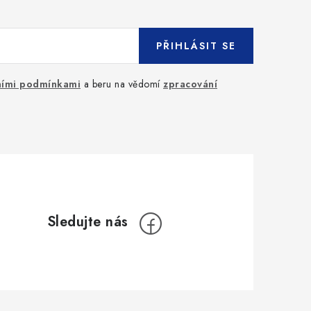
PŘIHLÁSIT SE
ími podmínkami
a beru na vědomí
zpracování