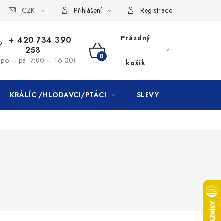
CZK
Přihlášení
Registrace
Prázdný
+ 420 734 390
258
NÁKUPNÍ
(po – pá: 7:00 – 16:00)
košík
KOŠÍK
KRÁLÍCI/HLODAVCI/PTÁCI
SLEVY
ZNAČKY