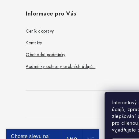
á
Informace pro Vás
p
a
Ceník dopravy
t
Kontakty
í
Obchodní podmínky
Podmínky ochrany osobních údajů
Internetový
O
údajů, zpra
zlepšování 
pro cílenou
vyjadřujete
Chcete slevu na