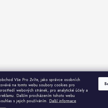
 obchod Vše Pro Zvíře, jako správce osobních
bchodní podmínky
Heuréka recenze
VseProZvire.cz 2011-2024
VetP
S
covává na tomto webu soubory cookies pro
prostředí webových stránek, pro analytické účely a
 reklamu. Dalším procházením tohoto webu
 souhlas s jejich používáním.
Další informace
Copyright 2026
Vše Pro Zvíře
. Všechna práva vyhrazena.