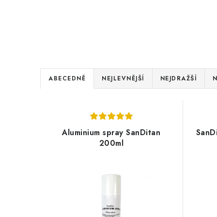
Ř
ABECEDNĚ
NEJLEVNĚJŠÍ
NEJDRAŽŠÍ
N
a
V
z
ý
e
Aluminium spray SanDitan
SanD
p
200ml
n
i
í
s
p
p
r