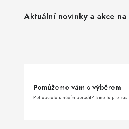
ý
Aktuální novinky a akce na 
p
i
s
u
Pomůžeme vám s výběrem
Potřebujete s něčím poradit? Jsme tu pro vás!
Z