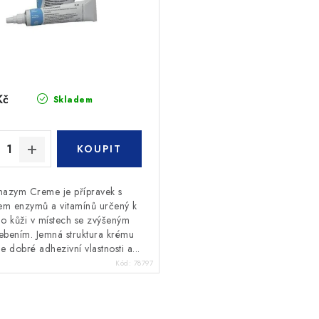
Kč
Skladem
nazym Creme je přípravek s
em enzymů a vitamínů určený k
 o kůži v místech se zvýšeným
ebením. Jemná struktura krému
je dobré adhezivní vlastnosti a...
Kód:
78797