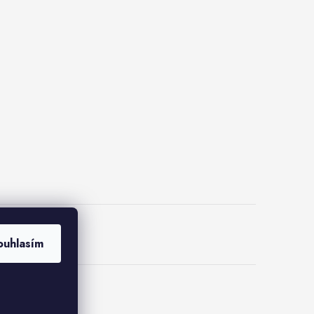
lus
ouhlasím