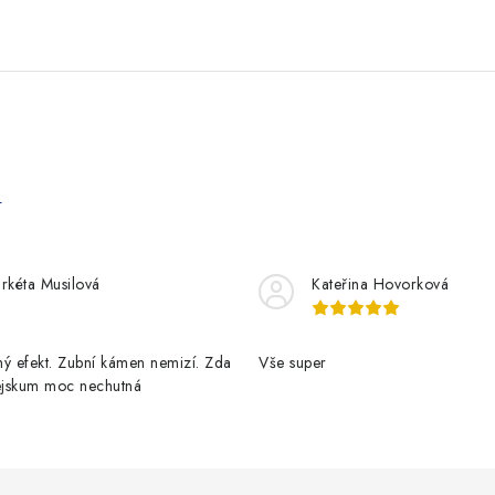
e
rkéta Musilová
Kateřina Hovorková
ý efekt. Zubní kámen nemizí. Zda
Vše super
pejskum moc nechutná