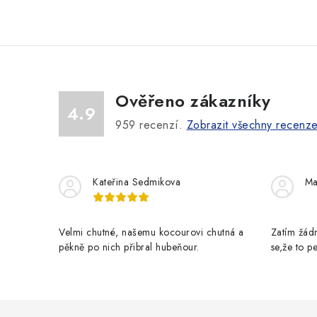
O
v
l
á
Ověřeno zákazníky
d
4.9
a
959
recenzí.
Zobrazit všechny recenz
c
í
Kateřina Sedmikova
Ma
p
r
Velmi chutné, našemu kocourovi chutná a
Zatím žádn
v
pěkně po nich přibral hubeňour.
se,že to 
k
y
v