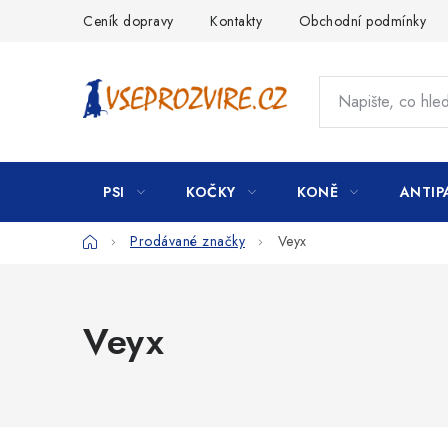
Přejít
Ceník dopravy
Kontakty
Obchodní podmínky
na
obsah
PSI
KOČKY
KONĚ
ANTIP
Domů
Prodávané značky
Veyx
Veyx