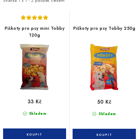
i
e
SLEVY
Stránka
1
z
1
-
2
položek celkem
s
n
ZNAČKY
p
í
r
p
Piškoty pro psy mini Tobby
Piškoty pro psy Tobby 250g
Ceník dopravy
Kontakty
Obchodní podmínky
o
r
120g
d
o
Podmínky ochrany osobních údajů
u
d
k
u
t
k
ů
t
ů
33 Kč
50 Kč
Skladem
Skladem