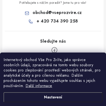
Potřebujete s něčím poradit? Jsme tu pro vás!
obchod
@
vseprozvire.cz
+ 420 734 390 258
Internetový obchod Vše Pro Zvíře, jako správce
Z
osobních údajů, zpracovává na tomto webu soubory
á
cookies pro zlepšování prostředí webových stránek, pro
Informace pro Vás
analytické účely a pro cílenou reklamu. Dalším
p
procházením tohoto webu vyjadřujete souhlas s jejich
a
Ceník dopravy
používáním.
Další informace
t
Kontakty
í
Obchodní podmínky
Heuréka recenze
VseProZvire.cz 2011-2024
Nastavení
VetPlus
Obchodní podmínky