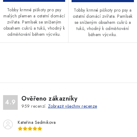
Tobby krmné piškoty pro psy
Tobby krmné piškoty pro psy a
malých plemen a ostatní domácí
ostatní domácí zvířata. Pamlsek
zvířata. Pamlsek se sníženým
se sníženým obsahem cukrů a
obsahem cukrů a tuků, vhodný k
tuků, vhodný k odměňování
odměňování během výcviku.
během výcviku.
O
v
l
á
d
Ověřeno zákazníky
a
4.9
959
recenzí.
Zobrazit všechny recenze
c
í
Kateřina Sedmikova
p
r