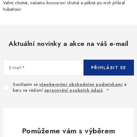
v
Velmi chutné, našemu kocourovi chutná a pěkně po nich přibral
hubeňour.
k
y
v
ý
p
Aktuální novinky a akce na váš e-mail
i
s
u
E-mail
PŘIHLÁSIT SE
Souhlasím se
všeobecnými obchodními podmínkami
a
beru na vědomí
zpracování osobních údajů
.
Pomůžeme vám s výběrem