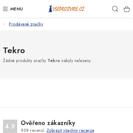
Přejít
Hleda
na
obsah
Prodávané značky
PSI
KOČKY
Tekro
KONĚ
Žádné produkty značky
Tekro
nebyly nalezeny...
ANTIPARAZITIKA
PRO CHOVATELE
NA NEMOCI
KRÁLÍCI/HLODAVCI/PTÁCI
Ověřeno zákazníky
4.9
959
recenzí.
Zobrazit všechny recenze