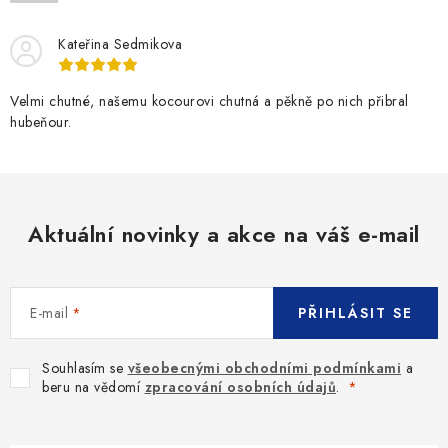
SLEVY
Kateřina Sedmikova
ZNAČKY
Velmi chutné, našemu kocourovi chutná a pěkně po nich přibral
Ceník dopravy
Kontakty
Obchodní podmínky
hubeňour.
Podmínky ochrany osobních údajů
Aktuální novinky a akce na váš e-mail
E-mail
PŘIHLÁSIT SE
Souhlasím se
všeobecnými obchodními podmínkami
a
beru na vědomí
zpracování osobních údajů
.