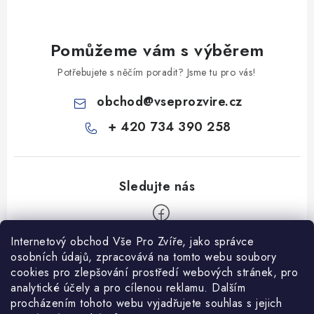
Pomůžeme vám s výběrem
Potřebujete s něčím poradit? Jsme tu pro vás!
obchod
@
vseprozvire.cz
+ 420 734 390 258
Internetový obchod Vše Pro Zvíře, jako správce
Z
osobních údajů, zpracovává na tomto webu soubory
á
cookies pro zlepšování prostředí webových stránek, pro
Informace pro Vás
analytické účely a pro cílenou reklamu. Dalším
p
procházením tohoto webu vyjadřujete souhlas s jejich
a
Ceník dopravy