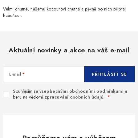
r
v
Velmi chutné, našemu kocourovi chutná a pěkně po nich přibral
hubeňour.
k
y
v
ý
p
Aktuální novinky a akce na váš e-mail
i
s
u
E-mail
PŘIHLÁSIT SE
Souhlasím se
všeobecnými obchodními podmínkami
a
beru na vědomí
zpracování osobních údajů
.
Pomůžeme vám s výběrem