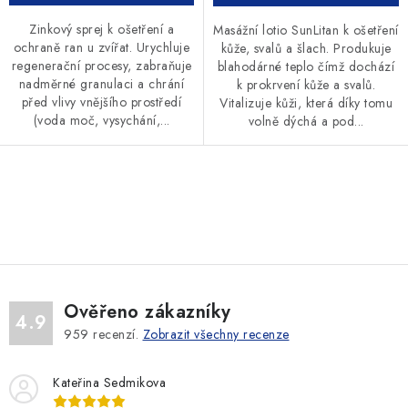
Zinkový sprej k ošetření a
Masážní lotio SunLitan k ošetření
ochraně ran u zvířat. Urychluje
kůže, svalů a šlach. Produkuje
regenerační procesy, zabraňuje
blahodárné teplo čímž dochází
nadměrné granulaci a chrání
k prokrvení kůže a svalů.
před vlivy vnějšího prostředí
Vitalizuje kůži, která díky tomu
(voda moč, vysychání,...
volně dýchá a pod...
O
v
l
á
d
Ověřeno zákazníky
a
4.9
959
recenzí.
Zobrazit všechny recenze
c
í
Kateřina Sedmikova
p