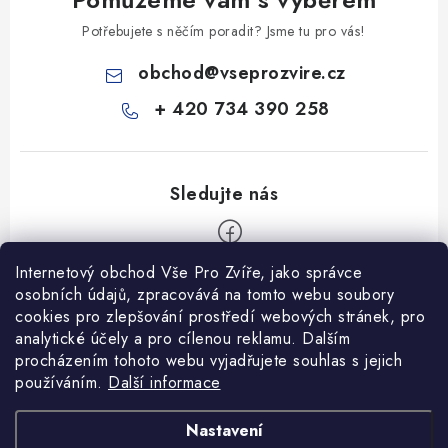
Potřebujete s něčím poradit? Jsme tu pro vás!
obchod
@
vseprozvire.cz
+ 420 734 390 258
Internetový obchod Vše Pro Zvíře, jako správce
Z
osobních údajů, zpracovává na tomto webu soubory
á
cookies pro zlepšování prostředí webových stránek, pro
Informace pro Vás
analytické účely a pro cílenou reklamu. Dalším
p
procházením tohoto webu vyjadřujete souhlas s jejich
a
Ceník dopravy
používáním.
Další informace
t
Kontakty
í
Obchodní podmínky
Heuréka recenze
VseProZvire.cz 2011-2024
Nastavení