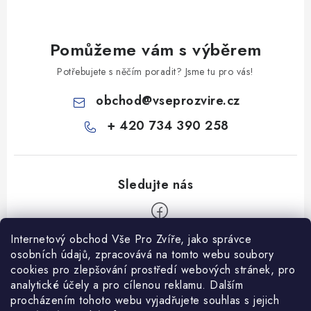
Pomůžeme vám s výběrem
Potřebujete s něčím poradit? Jsme tu pro vás!
obchod
@
vseprozvire.cz
+ 420 734 390 258
Internetový obchod Vše Pro Zvíře, jako správce
Z
osobních údajů, zpracovává na tomto webu soubory
á
cookies pro zlepšování prostředí webových stránek, pro
Informace pro Vás
analytické účely a pro cílenou reklamu. Dalším
p
procházením tohoto webu vyjadřujete souhlas s jejich
a
Ceník dopravy