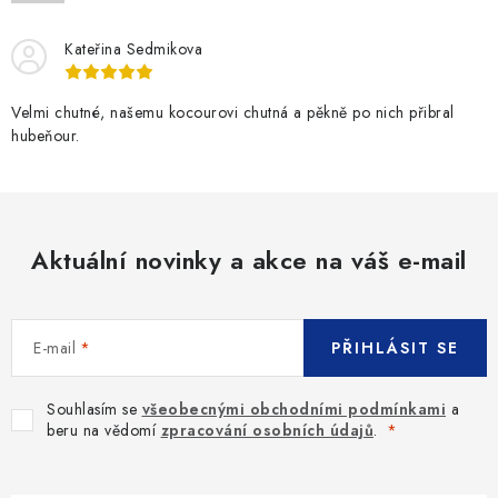
SLEVY
Kateřina Sedmikova
ZNAČKY
Velmi chutné, našemu kocourovi chutná a pěkně po nich přibral
Ceník dopravy
Kontakty
Obchodní podmínky
hubeňour.
Podmínky ochrany osobních údajů
Aktuální novinky a akce na váš e-mail
E-mail
PŘIHLÁSIT SE
Souhlasím se
všeobecnými obchodními podmínkami
a
beru na vědomí
zpracování osobních údajů
.