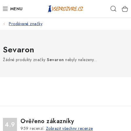
Přejít
Hleda
na
obsah
Prodávané značky
PSI
KOČKY
Sevaron
KONĚ
Žádné produkty značky
Sevaron
nebyly nalezeny...
ANTIPARAZITIKA
PRO CHOVATELE
NA NEMOCI
KRÁLÍCI/HLODAVCI/PTÁCI
Ověřeno zákazníky
4.9
959
recenzí.
Zobrazit všechny recenze