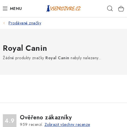
Přejít
Hleda
na
obsah
Prodávané značky
PSI
KOČKY
Royal Canin
KONĚ
Žádné produkty značky
Royal Canin
nebyly nalezeny...
ANTIPARAZITIKA
PRO CHOVATELE
NA NEMOCI
KRÁLÍCI/HLODAVCI/PTÁCI
Ověřeno zákazníky
4.9
959
recenzí.
Zobrazit všechny recenze