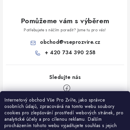
Pomůžeme vám s výběrem
Potřebujete s něčím poradit? Jsme tu pro vás!
obchod
@
vseprozvire.cz
+ 420 734 390 258
Internetový obchod Vše Pro Zvíře, jako správce
Z
osobních údajů, zpracovává na tomto webu soubory
á
cookies pro zlepšování prostředí webových stránek, pro
Informace pro Vás
analytické účely a pro cílenou reklamu. Dalším
p
procházením tohoto webu vyjadřujete souhlas s jejich
a
Ceník dopravy