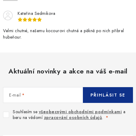
SLEVY
Kateřina Sedmikova
ZNAČKY
Velmi chutné, našemu kocourovi chutná a pěkně po nich přibral
Ceník dopravy
Kontakty
Obchodní podmínky
hubeňour.
Podmínky ochrany osobních údajů
Aktuální novinky a akce na váš e-mail
E-mail
PŘIHLÁSIT SE
Souhlasím se
všeobecnými obchodními podmínkami
a
beru na vědomí
zpracování osobních údajů
.