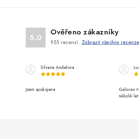
v
l
á
Ověřeno zákazníky
d
5.0
a
955
recenzí.
Zobrazit všechny recenz
c
í
Silvana Andelova
Lu
p
r
Jsem spokojena
Geloren H
v
několik le
k
y
v
ý