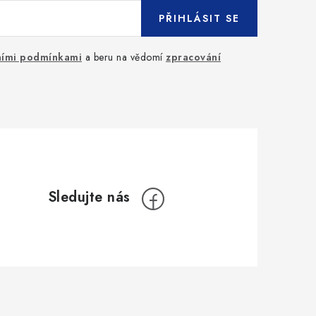
PŘIHLÁSIT SE
ími podmínkami
a beru na vědomí
zpracování