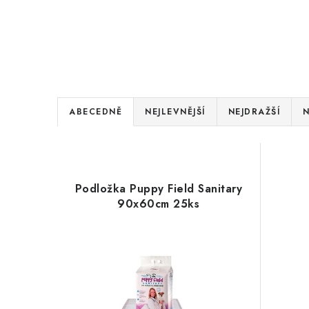
Ř
ABECEDNĚ
NEJLEVNĚJŠÍ
NEJDRAŽŠÍ
N
a
V
z
ý
e
Podložka Puppy Field Sanitary
p
90x60cm 25ks
n
i
í
s
p
p
r