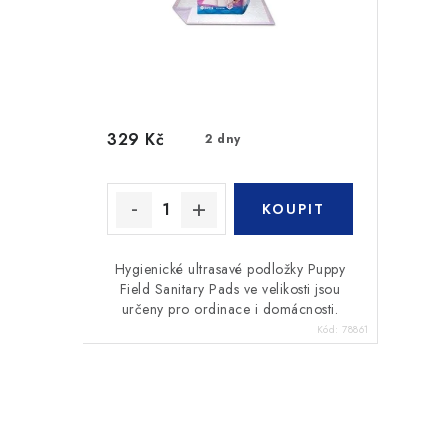
r
o
o
d
d
u
u
k
329 Kč
2 dny
k
t
t
ů
ů
Hygienické ultrasavé podložky Puppy
Field Sanitary Pads ve velikosti jsou
určeny pro ordinace i domácnosti.
Kód:
78861
O