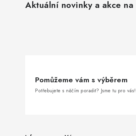
Aktuální novinky a akce na 
p
i
s
u
Pomůžeme vám s výběrem
Potřebujete s něčím poradit? Jsme tu pro vás!
Z
á