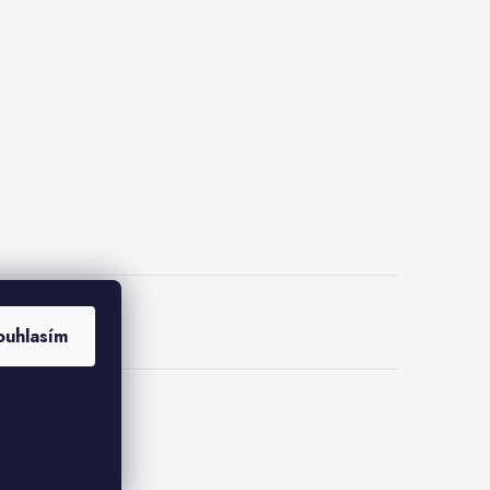
lus
ouhlasím