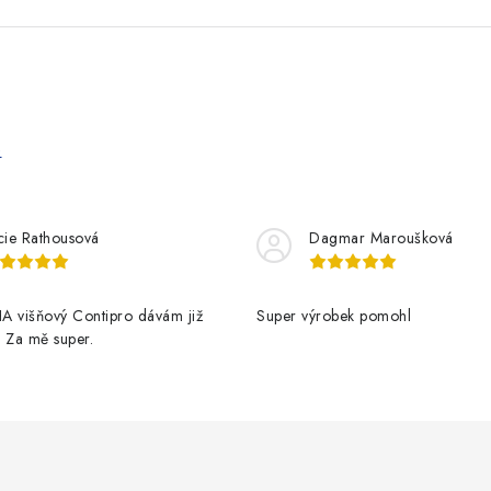
e
cie Rathousová
Dagmar Maroušková
A višňový Contipro dávám již
Super výrobek pomohl
t. Za mě super.