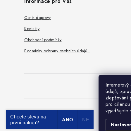
Informace pro Vás
p
a
Ceník dopravy
t
Kontakty
í
Obchodní podmínky
Podmínky ochrany osobních údajů
Internetový
O
údajů, zpra
zlepšování 
pro cílenou
vyjadřujete
Chcete slevu na
ANO
NE
první nákup?
Nastaven