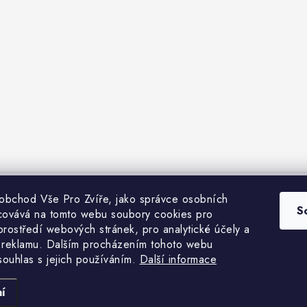
 obchod Vše Pro Zvíře, jako správce osobních
bchodní podmínky
Heuréka recenze
VseProZvire.cz 2011-2024
VetP
S
covává na tomto webu soubory cookies pro
prostředí webových stránek, pro analytické účely a
 reklamu. Dalším procházením tohoto webu
 souhlas s jejich používáním.
Další informace
Copyright 2026
Vše Pro Zvíře
. Všechna práva vyhrazena.
Vytvořil Shoptet Premium
í