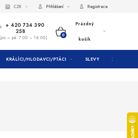
CZK
Přihlášení
Registrace
Prázdný
+ 420 734 390
258
NÁKUPNÍ
(po – pá: 7:00 – 16:00)
košík
KOŠÍK
KRÁLÍCI/HLODAVCI/PTÁCI
SLEVY
ZNAČKY