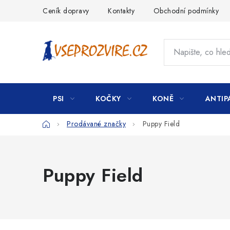
Přejít
Ceník dopravy
Kontakty
Obchodní podmínky
na
obsah
PSI
KOČKY
KONĚ
ANTIP
Domů
Prodávané značky
Puppy Field
Puppy Field