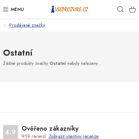
Přejít
Hleda
na
obsah
Prodávané značky
PSI
KOČKY
Ostatní
KONĚ
Žádné produkty značky
Ostatní
nebyly nalezeny...
ANTIPARAZITIKA
PRO CHOVATELE
NA NEMOCI
KRÁLÍCI/HLODAVCI/PTÁCI
Ověřeno zákazníky
4.9
959
recenzí.
Zobrazit všechny recenze