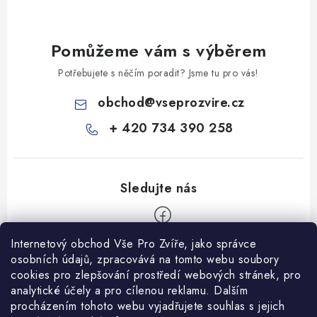
Pomůžeme vám s výběrem
Potřebujete s něčím poradit? Jsme tu pro vás!
obchod
@
vseprozvire.cz
+ 420 734 390 258
Internetový obchod Vše Pro Zvíře, jako správce
Z
osobních údajů, zpracovává na tomto webu soubory
á
cookies pro zlepšování prostředí webových stránek, pro
Informace pro Vás
analytické účely a pro cílenou reklamu. Dalším
p
procházením tohoto webu vyjadřujete souhlas s jejich
a
Ceník dopravy