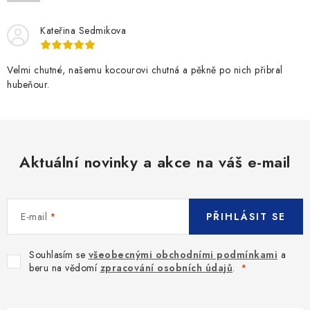
SLEVY
Kateřina Sedmikova
ZNAČKY
Velmi chutné, našemu kocourovi chutná a pěkně po nich přibral
Ceník dopravy
Kontakty
Obchodní podmínky
hubeňour.
Podmínky ochrany osobních údajů
Aktuální novinky a akce na váš e-mail
E-mail
PŘIHLÁSIT SE
Souhlasím se
všeobecnými obchodními podmínkami
a
beru na vědomí
zpracování osobních údajů
.