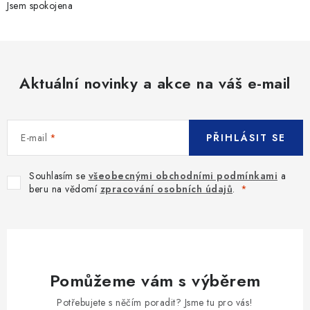
v
Jsem spokojena
k
y
v
ý
Aktuální novinky a akce na váš e-mail
p
i
s
E-mail
PŘIHLÁSIT SE
u
Souhlasím se
všeobecnými obchodními podmínkami
a
beru na vědomí
zpracování osobních údajů
.
Pomůžeme vám s výběrem
Potřebujete s něčím poradit? Jsme tu pro vás!