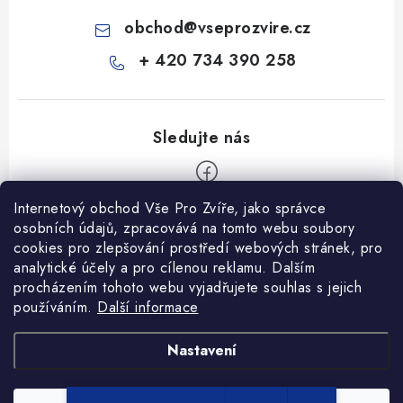
obchod
@
vseprozvire.cz
+ 420 734 390 258
Internetový obchod Vše Pro Zvíře, jako správce
Z
osobních údajů, zpracovává na tomto webu soubory
á
cookies pro zlepšování prostředí webových stránek, pro
Informace pro Vás
p
analytické účely a pro cílenou reklamu. Dalším
procházením tohoto webu vyjadřujete souhlas s jejich
a
Ceník dopravy
používáním.
Další informace
t
Kontakty
í
Obchodní podmínky
Heuréka recenze
VseProZvire.cz 2011-2024
Nastavení
VetPlus
Obchodní podmínky
Podmínky ochrany osobních údajů