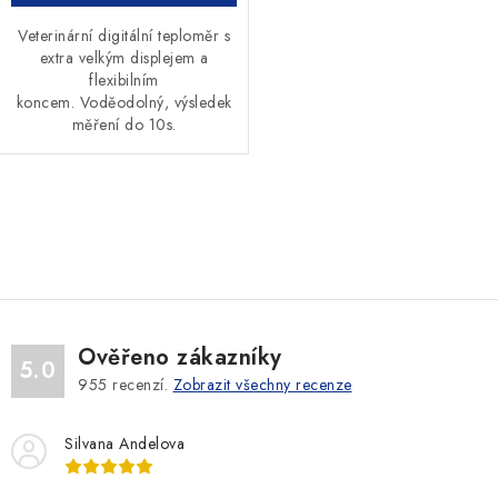
Veterinární digitální teploměr s
extra velkým displejem a
flexibilním
koncem. Voděodolný, výsledek
měření do 10s.
O
v
l
á
d
Ověřeno zákazníky
a
5.0
955
recenzí.
Zobrazit všechny recenze
c
í
Silvana Andelova
p
r