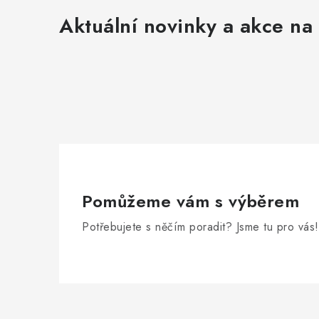
ý
Aktuální novinky a akce na 
p
i
s
u
Pomůžeme vám s výběrem
Potřebujete s něčím poradit? Jsme tu pro vás!
Z