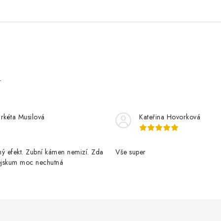
e
rkéta Musilová
Kateřina Hovorková
ý efekt. Zubní kámen nemizí. Zda
Vše super
pejskum moc nechutná