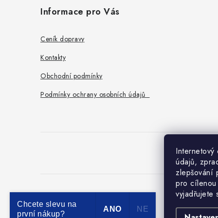
á
Informace pro Vás
p
a
Ceník dopravy
t
Kontakty
í
Obchodní podmínky
Podmínky ochrany osobních údajů
Internetový
O
údajů, zpra
zlepšování 
pro cílenou
vyjadřujete
Chcete slevu na
ANO
NE
první nákup?
Nastaven