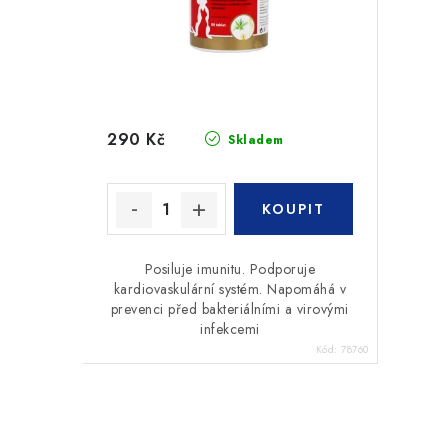
r
o
o
d
d
u
u
k
290 Kč
Skladem
k
t
t
ů
ů
Posiluje imunitu. Podporuje
kardiovaskulární systém. Napomáhá v
prevenci před bakteriálními a virovými
infekcemi
Kód:
78760
O