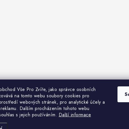
 obchod Vše Pro Zvíře, jako správce osobních
bchodní podmínky
Heuréka recenze
VseProZvire.cz 2011-2024
VetP
S
covává na tomto webu soubory cookies pro
prostředí webových stránek, pro analytické účely a
 reklamu. Dalším procházením tohoto webu
 souhlas s jejich používáním.
Další informace
Copyright 2026
Vše Pro Zvíře
. Všechna práva vyhrazena.
Vytvořil Shoptet Premium
í