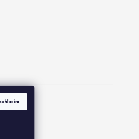
lus
ouhlasím