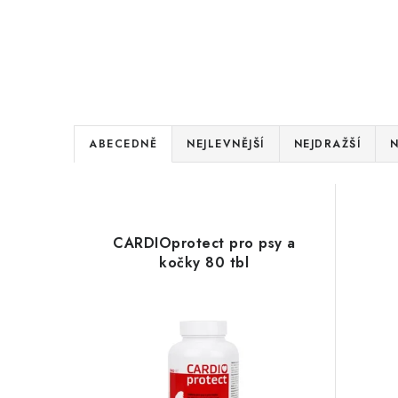
Ř
ABECEDNĚ
NEJLEVNĚJŠÍ
NEJDRAŽŠÍ
N
a
V
z
ý
e
CARDIOprotect pro psy a
p
kočky 80 tbl
n
i
í
s
p
p
r