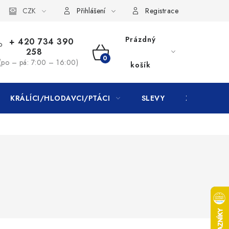
CZK
Přihlášení
Registrace
Prázdný
+ 420 734 390
258
NÁKUPNÍ
(po – pá: 7:00 – 16:00)
košík
KOŠÍK
KRÁLÍCI/HLODAVCI/PTÁCI
SLEVY
ZNAČKY