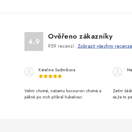
v
l
á
Ověřeno zákazníky
d
4.9
a
959
recenzí.
Zobrazit všechny recenz
c
í
Kateřina Sedmikova
Ma
p
r
Velmi chutné, našemu kocourovi chutná a
Zatím žádn
v
pěkně po nich přibral hubeňour.
se,že to 
k
y
v