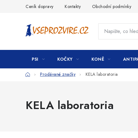
Přejít
Ceník dopravy
Kontakty
Obchodní podmínky
na
obsah
PSI
KOČKY
KONĚ
ANTIP
Domů
Prodávané značky
KELA laboratoria
KELA laboratoria