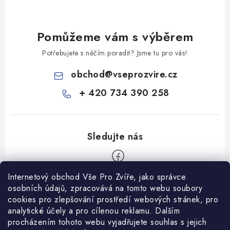
Pomůžeme vám s výběrem
Potřebujete s něčím poradit? Jsme tu pro vás!
obchod
@
vseprozvire.cz
+ 420 734 390 258
Internetový obchod Vše Pro Zvíře, jako správce
Z
osobních údajů, zpracovává na tomto webu soubory
á
cookies pro zlepšování prostředí webových stránek, pro
Informace pro Vás
analytické účely a pro cílenou reklamu. Dalším
p
procházením tohoto webu vyjadřujete souhlas s jejich
a
Ceník dopravy