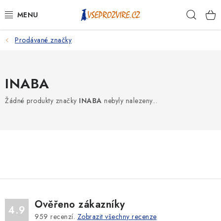
Přejít
Hleda
na
obsah
Prodávané značky
PSI
KOČKY
INABA
KONĚ
Žádné produkty značky
INABA
nebyly nalezeny...
ANTIPARAZITIKA
PRO CHOVATELE
NA NEMOCI
KRÁLÍCI/HLODAVCI/PTÁCI
Ověřeno zákazníky
4.9
959
recenzí.
Zobrazit všechny recenze