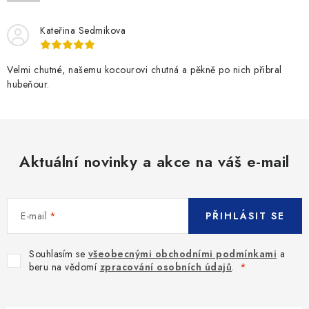
SLEVY
Kateřina Sedmikova
ZNAČKY
Velmi chutné, našemu kocourovi chutná a pěkně po nich přibral
Ceník dopravy
Kontakty
Obchodní podmínky
hubeňour.
Podmínky ochrany osobních údajů
Aktuální novinky a akce na váš e-mail
E-mail
PŘIHLÁSIT SE
Souhlasím se
všeobecnými obchodními podmínkami
a
beru na vědomí
zpracování osobních údajů
.