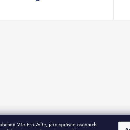
 obchod Vše Pro Zvíře, jako správce osobních
bchodní podmínky
Heuréka recenze
VseProZvire.cz 2011-2024
VetP
S