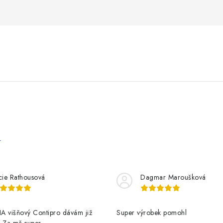
e
cie Rathousová
Dagmar Maroušková
A višňový Contipro dávám již
Super výrobek pomohl