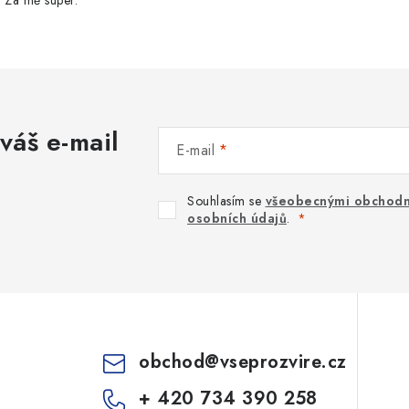
t. Za mě super.
váš e-mail
E-mail
Souhlasím se
všeobecnými obchodn
osobních údajů
.
obchod
@
vseprozvire.cz
+ 420 734 390 258