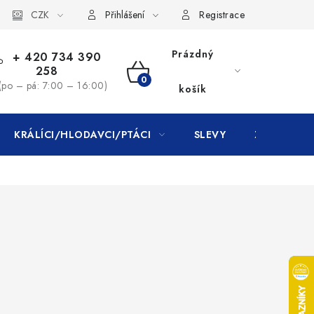
CZK
Přihlášení
Registrace
Prázdný
+ 420 734 390
258
NÁKUPNÍ
(po – pá: 7:00 – 16:00)
košík
KOŠÍK
KRÁLÍCI/HLODAVCI/PTÁCI
SLEVY
ZNAČKY