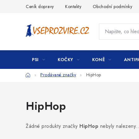
Přejít
Ceník dopravy
Kontakty
Obchodní podmínky
na
obsah
PSI
KOČKY
KONĚ
ANTIP
Domů
Prodávané značky
HipHop
HipHop
Žádné produkty značky
HipHop
nebyly nalezeny..