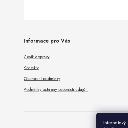
Z
á
Informace pro Vás
p
a
Ceník dopravy
t
Kontakty
í
Obchodní podmínky
Podmínky ochrany osobních údajů
Internetový
O