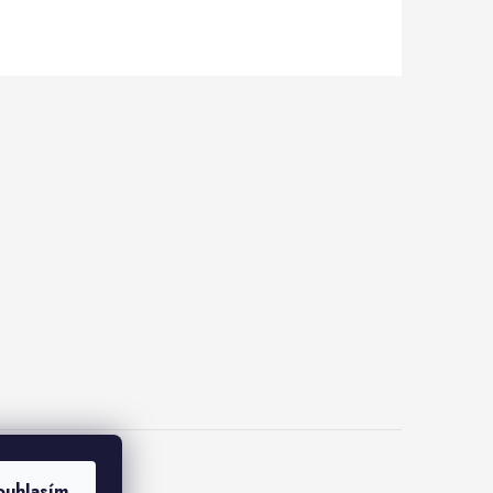
lus
ouhlasím