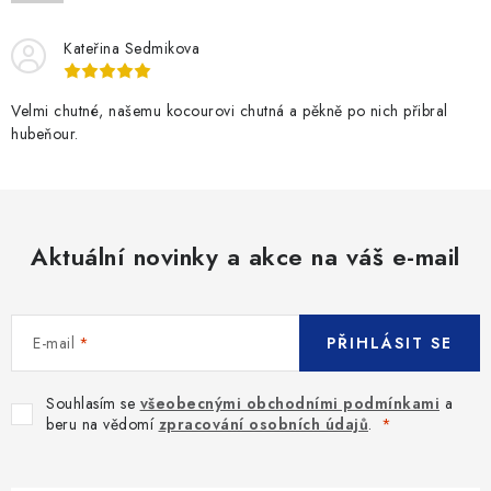
SLEVY
Kateřina Sedmikova
ZNAČKY
Velmi chutné, našemu kocourovi chutná a pěkně po nich přibral
Ceník dopravy
Kontakty
Obchodní podmínky
hubeňour.
Podmínky ochrany osobních údajů
Aktuální novinky a akce na váš e-mail
E-mail
PŘIHLÁSIT SE
Souhlasím se
všeobecnými obchodními podmínkami
a
beru na vědomí
zpracování osobních údajů
.