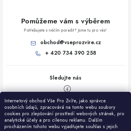
Pomůžeme vám s výběrem
Potřebujete s něčím poradit? Jsme tu pro vás!
obchod
@
vseprozvire.cz
+ 420 734 390 258
Internetový obchod Vše Pro Zvíře, jako správce
Z
osobních údajů, zpracovává na tomto webu soubory
á
cookies pro zlepšování prostředí webových stránek, pro
Informace pro Vás
analytické účely a pro cílenou reklamu. Dalším
p
procházením tohoto webu vyjadřujete souhlas s jejich
a
Ceník dopravy