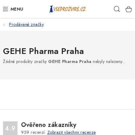
Přejít
Hleda
na
obsah
Prodávané značky
PSI
KOČKY
GEHE Pharma Praha
KONĚ
Žádné produkty značky
GEHE Pharma Praha
nebyly nalezeny...
ANTIPARAZITIKA
PRO CHOVATELE
NA NEMOCI
KRÁLÍCI/HLODAVCI/PTÁCI
Ověřeno zákazníky
4.9
959
recenzí.
Zobrazit všechny recenze