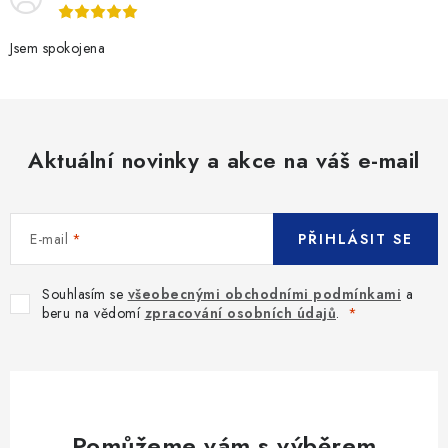
r
v
Jsem spokojena
k
y
v
ý
Aktuální novinky a akce na váš e-mail
p
i
s
E-mail
PŘIHLÁSIT SE
u
Souhlasím se
všeobecnými obchodními podmínkami
a
beru na vědomí
zpracování osobních údajů
.
Pomůžeme vám s výběrem