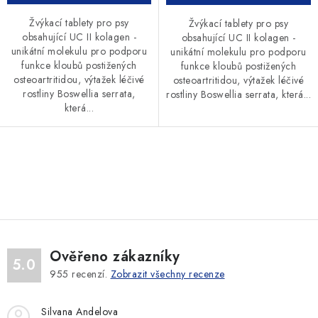
Žvýkací tablety pro psy
Žvýkací tablety pro psy
obsahující UC II kolagen -
obsahující UC II kolagen -
unikátní molekulu pro podporu
unikátní molekulu pro podporu
funkce kloubů postižených
funkce kloubů postižených
osteoartritidou, výtažek léčivé
osteoartritidou, výtažek léčivé
rostliny Boswellia serrata,
rostliny Boswellia serrata, která...
která...
O
v
l
á
d
Ověřeno zákazníky
a
5.0
955
recenzí.
Zobrazit všechny recenze
c
í
Silvana Andelova
p