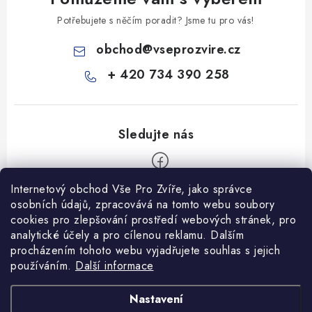
Potřebujete s něčím poradit? Jsme tu pro vás!
obchod
@
vseprozvire.cz
+ 420 734 390 258
Internetový obchod Vše Pro Zvíře, jako správce
Z
osobních údajů, zpracovává na tomto webu soubory
á
cookies pro zlepšování prostředí webových stránek, pro
Informace pro Vás
p
analytické účely a pro cílenou reklamu. Dalším
procházením tohoto webu vyjadřujete souhlas s jejich
a
Ceník dopravy
používáním.
Další informace
t
Kontakty
í
Obchodní podmínky
Heuréka recenze
VseProZvire.cz 2011-2024
Nastavení
VetPlus
Obchodní podmínky