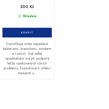
200 Kč
Skladem
Dezinfikuje místa napadená
bakteriemi, kvasinkami, svrabem
a roztoči. Své velké
opodstatnění má při podpoře
léčby opakovaných ušních
problémů, kvasinkových infekcí
meziprstí u...
O
v
l