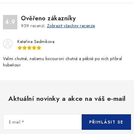
á
d
Ověřeno zákazníky
a
4.9
959
recenzí.
Zobrazit všechny recenze
c
í
Kateřina Sedmikova
p
r
v
Velmi chutné, našemu kocourovi chutná a pěkně po nich přibral
hubeňour.
k
y
v
ý
p
Aktuální novinky a akce na váš e-mail
i
s
u
E-mail
PŘIHLÁSIT SE