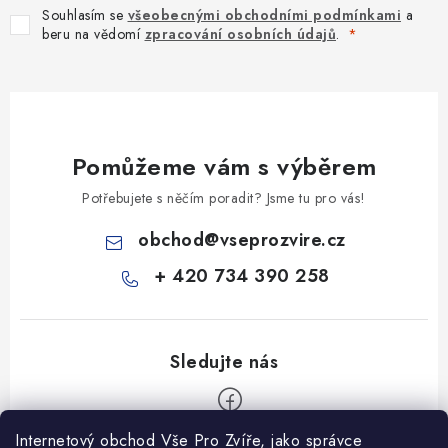
Souhlasím se
všeobecnými obchodními podmínkami
a
beru na vědomí
zpracování osobních údajů
.
Pomůžeme vám s výběrem
Potřebujete s něčím poradit? Jsme tu pro vás!
obchod
@
vseprozvire.cz
+ 420 734 390 258
Internetový obchod Vše Pro Zvíře, jako správce