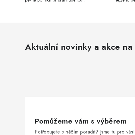
pěkně po nich přibral hubeňour.
se,že to 
Aktuální novinky a akce na 
Pomůžeme vám s výběrem
Potřebujete s něčím poradit? Jsme tu pro vás!