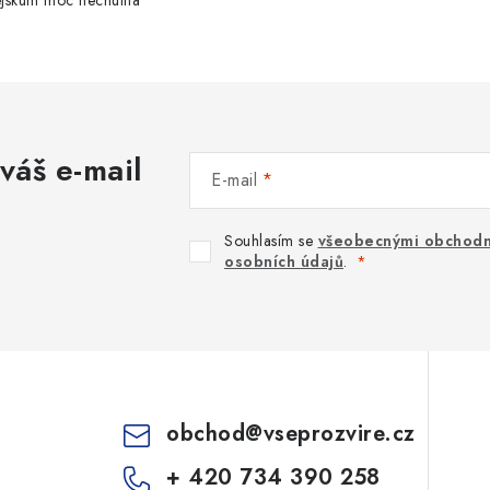
pejskum moc nechutná
váš e-mail
E-mail
Souhlasím se
všeobecnými obchodn
osobních údajů
.
obchod
@
vseprozvire.cz
+ 420 734 390 258