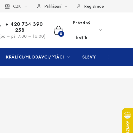
CZK
Přihlášení
Registrace
Prázdný
+ 420 734 390
258
NÁKUPNÍ
(po – pá: 7:00 – 16:00)
košík
KOŠÍK
KRÁLÍCI/HLODAVCI/PTÁCI
SLEVY
ZNAČKY