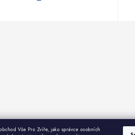
 obchod Vše Pro Zvíře, jako správce osobních
bchodní podmínky
Heuréka recenze
VseProZvire.cz 2011-2024
VetP
S