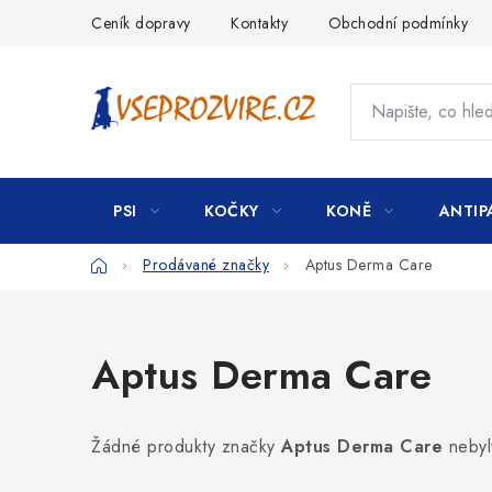
Přejít
Ceník dopravy
Kontakty
Obchodní podmínky
na
obsah
PSI
KOČKY
KONĚ
ANTIP
Domů
Prodávané značky
Aptus Derma Care
Aptus Derma Care
Žádné produkty značky
Aptus Derma Care
nebyl