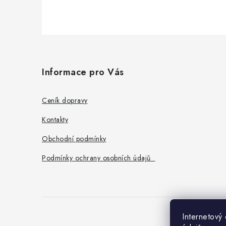
Z
á
Informace pro Vás
p
a
Ceník dopravy
t
Kontakty
í
Obchodní podmínky
Podmínky ochrany osobních údajů
Internetový
O