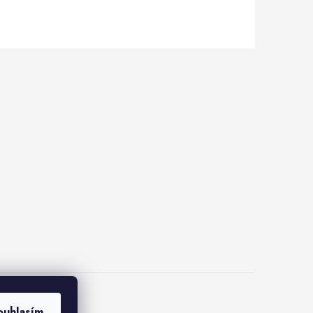
lus
ouhlasím