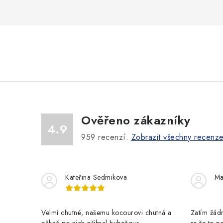
Ověřeno zákazníky
4.9
959
recenzí.
Zobrazit všechny recenz
Kateřina Sedmikova
Ma
Velmi chutné, našemu kocourovi chutná a
Zatím žádn