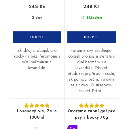
248 Kč
248 Kč
2 dny
Skladem
Zklidňující obojek pro
Feromonový zklidňující
kočky na bázi feromonů s
obojek pro psy a štěňata s
vůní heřmánku a
vůní heřmánku a
levandule.
levandule. Obojek
představuje přírodní cestu,
jak pomoci psům, vyrovnat
se s novou či stresovou
situací. Psi si...
Lososový olej Zeus
Orozyme zubní gel pro
1000ml
psy a kočky 70g
Tip