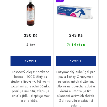
330 Kč
243 Kč
2 dny
Skladem
Lososový olej z norského
Enzymatický zubní gel pro
lososa - 100% čistý za
psy a kočky Orozyme s
studena lisovaný. Má velmi
patentovaných složením.
pozitivní zdravotní účinky:
Ulpívá na povrchu zubů a
posiluje imunitu, zlepšuje
dásní a umožňuje tím
chuť k jídlu, zlepšuje stav
působení aktivních složek.
srsti a kůže....
Gel rozrušuje existující
zubní...