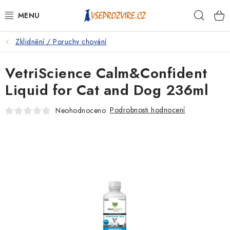
Přejít
Hleda
na
obsah
Zklidnění / Poruchy chování
PSI
VetriScience Calm&Confident
KOČKY
Liquid for Cat and Dog 236ml
KONĚ
Podrobnosti hodnocení
Neohodnoceno
ANTIPARAZITIKA
PRO CHOVATELE
NA NEMOCI
KRÁLÍCI/HLODAVCI/PTÁCI