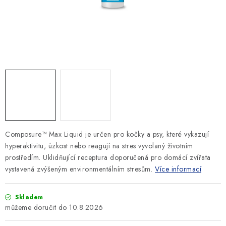
SLEVY
ZNAČKY
Ceník dopravy
Kontakty
Obchodní podmínky
Podmínky ochrany osobních údajů
Composure™ Max Liquid je určen pro kočky a psy, které vykazují
hyperaktivitu, úzkost nebo reagují na stres vyvolaný životním
prostředím. Uklidňující receptura doporučená pro domácí zvířata
vystavená zvýšeným environmentálním stresům.
Více informací
Skladem
10.8.2026