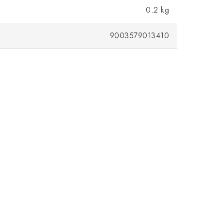
0.2 kg
9003579013410