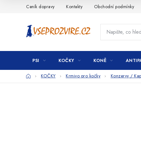
Přejít
Ceník dopravy
Kontakty
Obchodní podmínky
na
obsah
PSI
KOČKY
KONĚ
ANTIP
Domů
KOČKY
Krmivo pro kočky
Konzervy / Kap