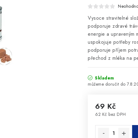
Neohodn
Vysoce stravitelné slo
podporuje zdravé tráv
energie a upraveným mn
uspokojuje potřeby ros
podporuje příjem potra
přechod z mléka na pe
Skladem
7.8.
69 Kč
62 Kč bez DPH
Měrná cena: