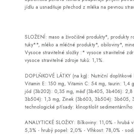
jídlu a usnadňuje přechod z mléka na pevnou stra
SLOŽENÍ: maso a živočišné produkty*, produkty ro
tuky**, mléko a mléčné produkty*, obiloviny*, mine
Vysoce stravitelné složky :* vysoce stravitelné zd
vysoce stravitelné zdroje tuků: 1,1%.
DOPLŇKOVÉ LÁTKY (na kg): Nutriční doplňkové lá
Vitamin E: 150 mg, Vitamin C: 54 mg, taurin: 1,4 
jód (3b202): 0,35 mg, měď (3b405, 3b406): 2,
3b504): 1,3 mg, Zinek (3b603, 3b504): 3b605, 
technologické přísady: klinoptilolit sedimentárníh
ANALYTICKÉ SLOŽKY: Bílkoviny: 11,0% - hrubá vl
5,3% - hrubý popel: 2,0% - Vlhkost: 78,0% - sodí