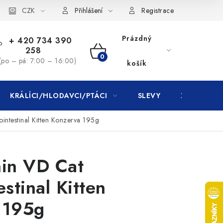
CZK
Přihlášení
Registrace
Prázdný
+ 420 734 390
258
NÁKUPNÍ
(po – pá: 7:00 – 16:00)
košík
KOŠÍK
KRÁLÍCI/HLODAVCI/PTÁCI
SLEVY
ZNAČKY
intestinal Kitten Konzerva 195g
nin VD Cat
estinal Kitten
 195g