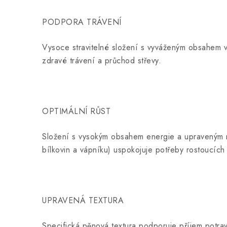
PODPORA TRÁVENÍ
Vysoce stravitelné složení s vyváženým obsahem v
zdravé trávení a průchod střevy.
OPTIMÁLNÍ RŮST
Složení s vysokým obsahem energie a upraveným m
bílkovin a vápníku) uspokojuje potřeby rostoucích 
UPRAVENÁ TEXTURA
Specifická pěnová textura podporuje příjem potrav