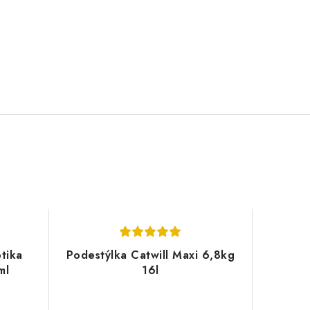
tika
Podestýlka Catwill Maxi 6,8kg
ml
16l