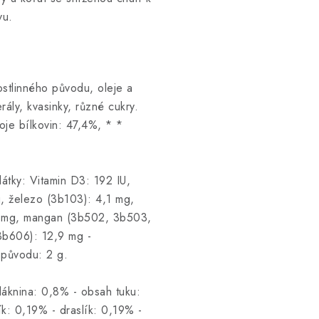
vu.
stlinného původu, oleje a
rály, kvasinky, různé cukry.
roje bílkovin: 47,4%, * *
tky: Vitamin D3: 192 IU,
g, železo (3b103): 4,1 mg,
8 mg, mangan (3b502, 3b503,
3b606): 12,9 mg -
o původu: 2 g.
áknina: 0,8% - obsah tuku:
k: 0,19% - draslík: 0,19% -