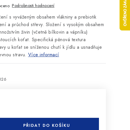
Podrobnosti hodnocení
oceno
žení s vyváženým obsahem vlákniny a prebiotik
ení a průchod střevy. Složení s vysokým obsahem
ožstvím živin (včetně bílkovin a vápníku)
toucích koťat. Specifická pěnová textura
vy u koťat se sníženou chutí k jídlu a usnadňuje
vnou stravu.
Více informací
2026
PŘIDAT DO KOŠÍKU