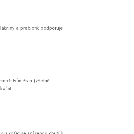
lákniny a prebiotik podporuje
nožstvím živin (včetně
koťat.
y u koťat se sníženou chutí k