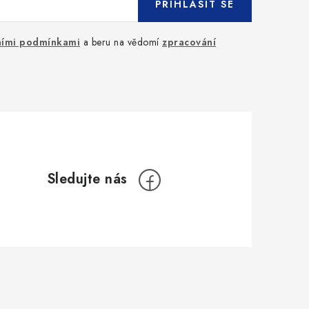
PŘIHLÁSIT SE
ími podmínkami
a beru na vědomí
zpracování