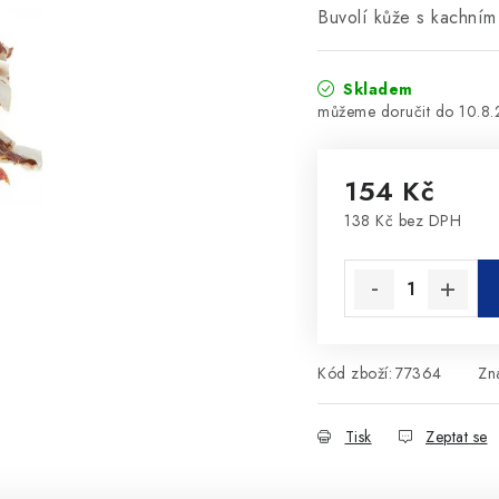
Buvolí kůže s kachní
Skladem
10.8
154 Kč
138 Kč bez DPH
Měrná cena:
Kód zboží:
77364
Zn
Tisk
Zeptat se