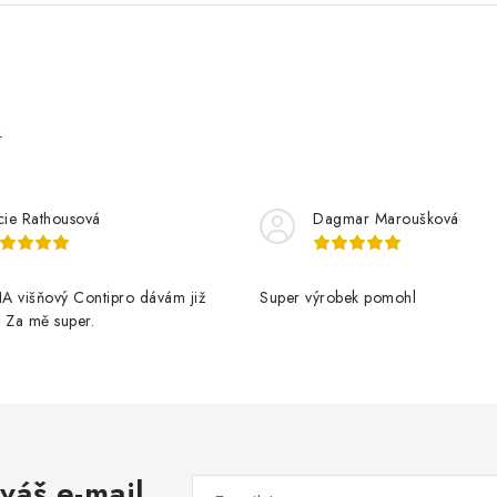
e
cie Rathousová
Dagmar Maroušková
A višňový Contipro dávám již
Super výrobek pomohl
t. Za mě super.
váš e-mail