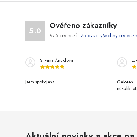
Ověřeno zákazníky
5.0
955
recenzí.
Zobrazit všechny recenz
Silvana Andelova
Lu
Jsem spokojena
Geloren H
několik le
Aktuální novinky a akce na 