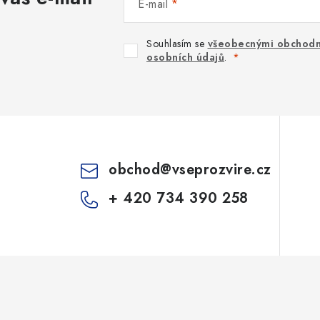
E-mail
Souhlasím se
všeobecnými obchodn
osobních údajů
.
obchod
@
vseprozvire.cz
+ 420 734 390 258