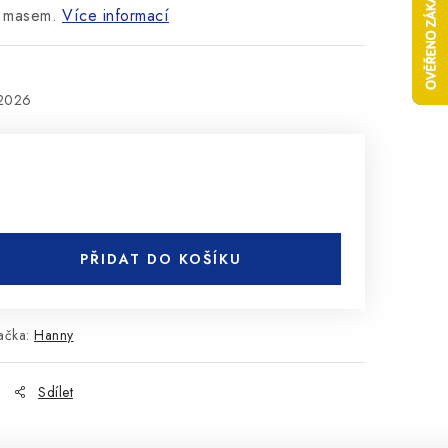
m masem.
Více informací
.2026
PŘIDAT DO KOŠÍKU
ačka:
Hanny
Sdílet