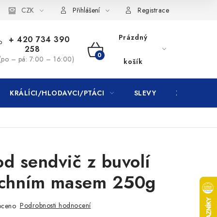
CZK
Přihlášení
Registrace
Prázdný
+ 420 734 390
258
NÁKUPNÍ
(po – pá: 7:00 – 16:00)
košík
KOŠÍK
KRÁLÍCI/HLODAVCI/PTÁCI
SLEVY
ZNAČKY
d sendvič z buvolí
achním masem 250g
Podrobnosti hodnocení
oceno