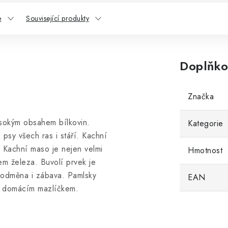
e
Související produkty
Doplňko
Značka
ysokým obsahem bílkovin.
Kategorie
 psy všech ras i stáří. Kachní
. Kachní maso je nejen velmi
Hmotnost
em železa. Buvolí prvek je
o odměna i zábava. Pamlsky
EAN
ím domácím mazlíčkem.