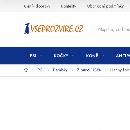
Přejít
Ceník dopravy
Kontakty
Obchodní podmínky
na
obsah
PSI
KOČKY
KONĚ
ANTIP
Domů
PSI
Pamlsky
Z buvolí kůže
Hanny foo