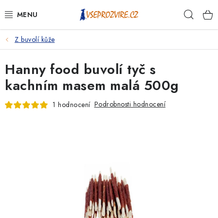
Přejít
Hleda
na
obsah
Z buvolí kůže
PSI
Hanny food buvolí tyč s
KOČKY
kachním masem malá 500g
KONĚ
Podrobnosti hodnocení
1 hodnocení
ANTIPARAZITIKA
PRO CHOVATELE
NA NEMOCI
KRÁLÍCI/HLODAVCI/PTÁCI