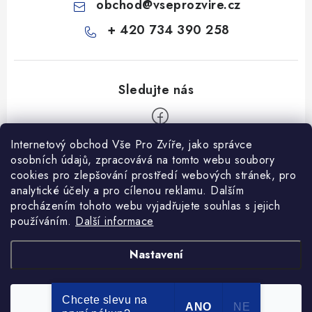
obchod
@
vseprozvire.cz
+ 420 734 390 258
Internetový obchod Vše Pro Zvíře, jako správce
Z
osobních údajů, zpracovává na tomto webu soubory
á
cookies pro zlepšování prostředí webových stránek, pro
Informace pro Vás
p
analytické účely a pro cílenou reklamu. Dalším
procházením tohoto webu vyjadřujete souhlas s jejich
a
Ceník dopravy
používáním.
Další informace
t
Kontakty
í
Obchodní podmínky
Heuréka recenze
VseProZvire.cz 2011-2024
Nastavení
VetPlus
Obchodní podmínky
Podmínky ochrany osobních údajů
Chcete slevu na
Souhlasím
Copyright 2026
Vše Pro Zvíře
. Všechna práva vyhrazena.
ANO
NE