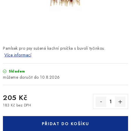
SLEVY
ZNAČKY
Ceník dopravy
Kontakty
Obchodní podmínky
Podmínky ochrany osobních údajů
Pamlsek pro psy sušená kachní prsíčka s buvolí tyčinkou.
Více informací
Skladem
10.8.2026
205 Kč
183 Kč bez DPH
Měrná cena:
PŘIDAT DO KOŠÍKU