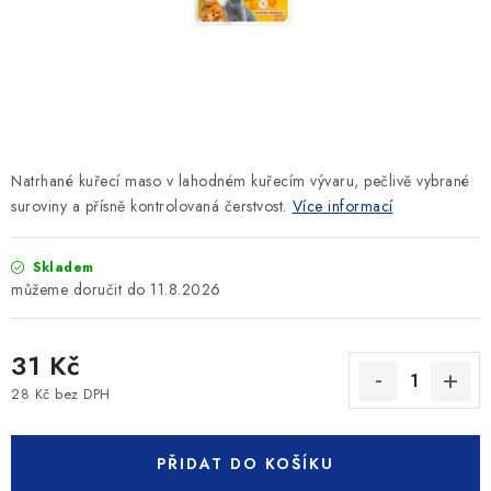
SLEVY
ZNAČKY
Ceník dopravy
Kontakty
Obchodní podmínky
Podmínky ochrany osobních údajů
Natrhané kuřecí maso v lahodném kuřecím vývaru, pečlivě vybrané
suroviny a přísně kontrolovaná čerstvost.
Více informací
Skladem
11.8.2026
31 Kč
28 Kč bez DPH
Měrná cena:
PŘIDAT DO KOŠÍKU