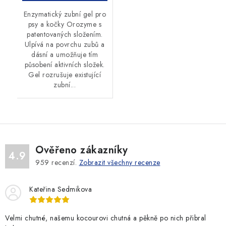
Enzymatický zubní gel pro
psy a kočky Orozyme s
patentovaných složením.
Ulpívá na povrchu zubů a
dásní a umožňuje tím
působení aktivních složek.
Gel rozrušuje existující
zubní...
Ověřeno zákazníky
4.9
959
recenzí.
Zobrazit všechny recenze
Kateřina Sedmikova
Velmi chutné, našemu kocourovi chutná a pěkně po nich přibral