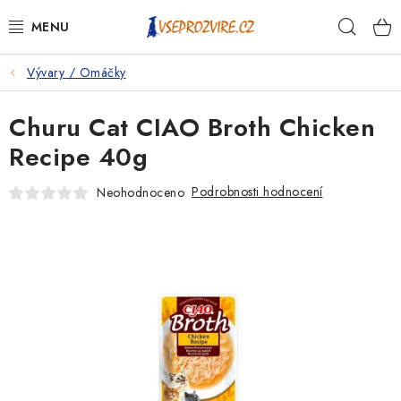
Přejít
Hleda
na
obsah
Vývary / Omáčky
PSI
Churu Cat CIAO Broth Chicken
KOČKY
Recipe 40g
KONĚ
Podrobnosti hodnocení
Neohodnoceno
ANTIPARAZITIKA
PRO CHOVATELE
NA NEMOCI
KRÁLÍCI/HLODAVCI/PTÁCI