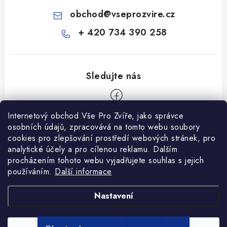
obchod
@
vseprozvire.cz
+ 420 734 390 258
Internetový obchod Vše Pro Zvíře, jako správce
Z
osobních údajů, zpracovává na tomto webu soubory
á
cookies pro zlepšování prostředí webových stránek, pro
Informace pro Vás
p
analytické účely a pro cílenou reklamu. Dalším
procházením tohoto webu vyjadřujete souhlas s jejich
a
Ceník dopravy
používáním.
Další informace
t
Kontakty
í
Obchodní podmínky
Heuréka recenze
VseProZvire.cz 2011-2024
Nastavení
VetPlus
Obchodní podmínky
Podmínky ochrany osobních údajů