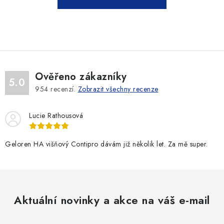
SLEVY
ZNAČKY
Ceník dopravy
Kontakty
Obchodní podmínky
Podmínky ochrany osobních údajů
Ověřeno zákazníky
5.0
954
recenzí.
Zobrazit všechny recenze
Lucie Rathousová
Geloren HA višňový Contipro dávám již několik let. Za mě super.
Aktuální novinky a akce na váš e-mail