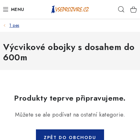
Přejít
Hleda
na
obsah
1 pes
PSI
KOČKY
Výcvikové obojky s dosahem do
600m
KONĚ
ANTIPARAZITIKA
PRO CHOVATELE
Produkty teprve připravujeme.
NA NEMOCI
Můžete se ale podívat na ostatní kategorie.
KRÁLÍCI/HLODAVCI/PTÁCI
ZPĚT DO OBCHODU