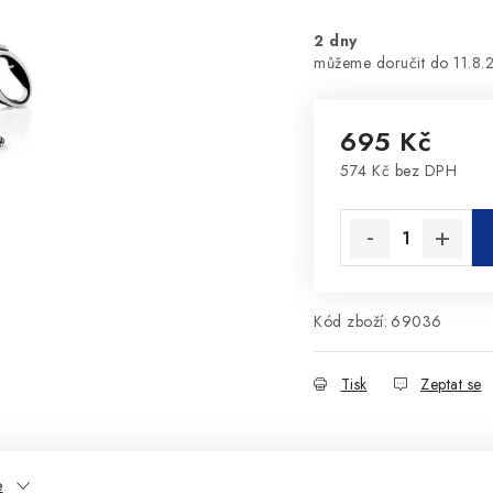
2 dny
11.8.
695 Kč
574 Kč bez DPH
Měrná cena:
Kód zboží:
69036
Tisk
Zeptat se
e