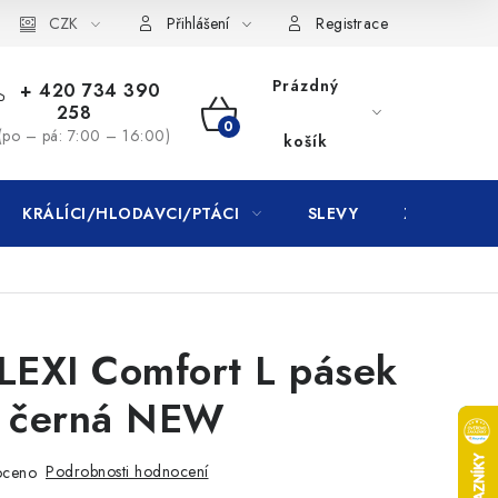
CZK
Přihlášení
Registrace
Prázdný
+ 420 734 390
258
NÁKUPNÍ
(po – pá: 7:00 – 16:00)
košík
KOŠÍK
KRÁLÍCI/HLODAVCI/PTÁCI
SLEVY
ZNAČKY
LEXI Comfort L pásek
 černá NEW
Podrobnosti hodnocení
oceno