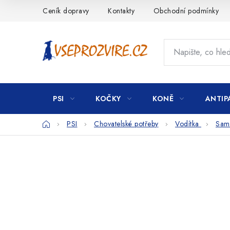
Přejít
Ceník dopravy
Kontakty
Obchodní podmínky
na
obsah
PSI
KOČKY
KONĚ
ANTIP
Domů
PSI
Chovatelské potřeby
Vodítka
Samo