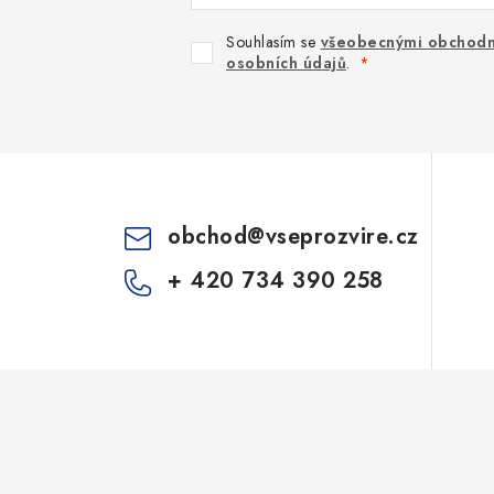
Souhlasím se
všeobecnými obchodn
osobních údajů
.
obchod
@
vseprozvire.cz
+ 420 734 390 258