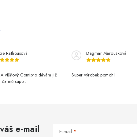
e
cie Rathousová
Dagmar Maroušková
A višňový Contipro dávám již
Super výrobek pomohl
t. Za mě super.
váš e-mail
E-mail