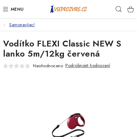
Přejít
Hleda
na
obsah
Samonavíjecí
PSI
Vodítko FLEXI Classic NEW S
KOČKY
lanko 5m/12kg červená
KONĚ
Podrobnosti hodnocení
Neohodnoceno
ANTIPARAZITIKA
PRO CHOVATELE
NA NEMOCI
KRÁLÍCI/HLODAVCI/PTÁCI