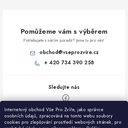
Pomůžeme vám s výběrem
Potřebujete s něčím poradit? Jsme tu pro vás!
obchod
@
vseprozvire.cz
+ 420 734 390 258
Internetový obchod Vše Pro Zvíře, jako správce
Z
osobních údajů, zpracovává na tomto webu soubory
á
cookies pro zlepšování prostředí webových stránek, pro
Informace pro Vás