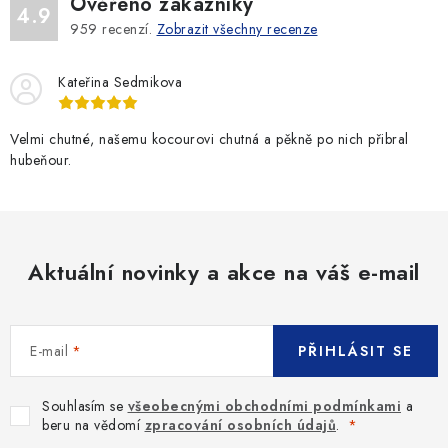
Ověřeno zákazníky
4.9
959
recenzí.
Zobrazit všechny recenze
Kateřina Sedmikova
Velmi chutné, našemu kocourovi chutná a pěkně po nich přibral
hubeňour.
Aktuální novinky a akce na váš e-mail
E-mail
PŘIHLÁSIT SE
Souhlasím se
všeobecnými obchodními podmínkami
a
beru na vědomí
zpracování osobních údajů
.