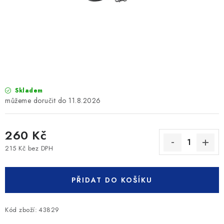
SLEVY
ZNAČKY
Ceník dopravy
Kontakty
Obchodní podmínky
Podmínky ochrany osobních údajů
Skladem
11.8.2026
260 Kč
215 Kč bez DPH
Měrná cena:
PŘIDAT DO KOŠÍKU
Kód zboží:
43829