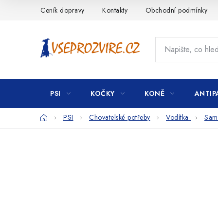
Přejít
Ceník dopravy
Kontakty
Obchodní podmínky
na
obsah
PSI
KOČKY
KONĚ
ANTIP
Domů
PSI
Chovatelské potřeby
Vodítka
Samo