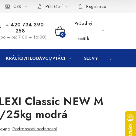
CZK
Přihlášení
Registrace
Prázdný
+ 420 734 390
258
NÁKUPNÍ
(po – pá: 7:00 – 16:00)
košík
KOŠÍK
KRÁLÍCI/HLODAVCI/PTÁCI
SLEVY
ZNAČKY
FLEXI Classic NEW M
/25kg modrá
Podrobnosti hodnocení
oceno