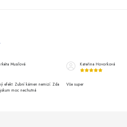
e
rkéta Musilová
Kateřina Hovorková
ý efekt. Zubní kámen nemizí. Zda
Vše super
pejskum moc nechutná