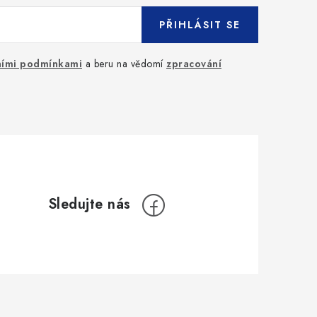
PŘIHLÁSIT SE
ími podmínkami
a beru na vědomí
zpracování