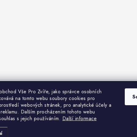
 obchod Vše Pro Zvíře, jako správce osobních
bchodní podmínky
Heuréka recenze
VseProZvire.cz 2011-2024
VetP
S
covává na tomto webu soubory cookies pro
prostředí webových stránek, pro analytické účely a
 reklamu. Dalším procházením tohoto webu
 souhlas s jejich používáním.
Další informace
Copyright 2026
Vše Pro Zvíře
. Všechna práva vyhrazena.
Vytvořil Shoptet Premium
í