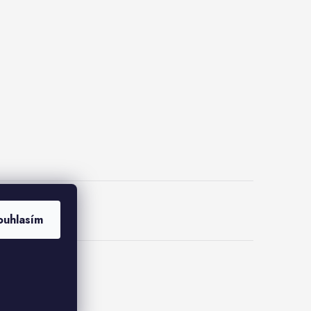
lus
ouhlasím