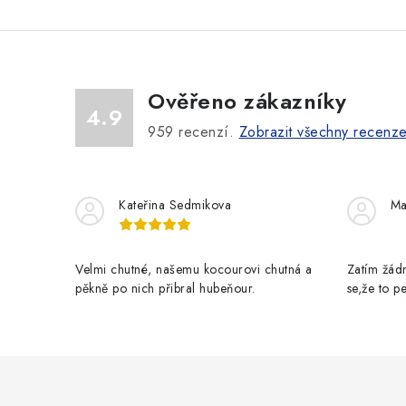
Ověřeno zákazníky
4.9
959
recenzí.
Zobrazit všechny recenz
Kateřina Sedmikova
Ma
Velmi chutné, našemu kocourovi chutná a
Zatím žádn
pěkně po nich přibral hubeňour.
se,že to 