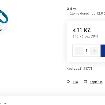
2 dny
12.8
411 Kč
340 Kč bez DPH
Měrná cena:
Kód zboží:
53771
Tisk
Zeptat se
e