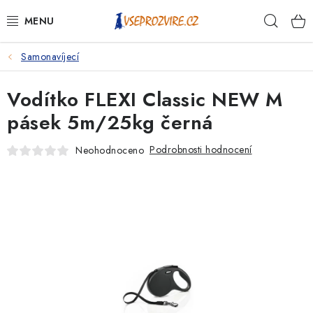
Přejít
Hleda
na
obsah
Samonavíjecí
PSI
Vodítko FLEXI Classic NEW M
KOČKY
pásek 5m/25kg černá
KONĚ
Podrobnosti hodnocení
Neohodnoceno
ANTIPARAZITIKA
PRO CHOVATELE
NA NEMOCI
KRÁLÍCI/HLODAVCI/PTÁCI