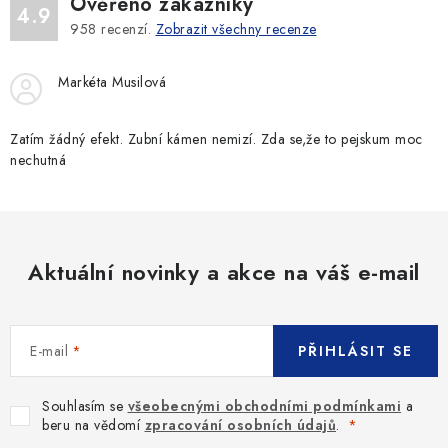
Ověřeno zákazníky
4.9
958
recenzí.
Zobrazit všechny recenze
Markéta Musilová
Zatím žádný efekt. Zubní kámen nemizí. Zda se,že to pejskum moc
nechutná
Aktuální novinky a akce na váš e-mail
E-mail
PŘIHLÁSIT SE
Souhlasím se
všeobecnými obchodními podmínkami
a
beru na vědomí
zpracování osobních údajů
.