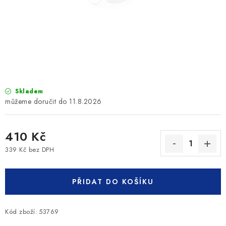
SLEVY
ZNAČKY
Ceník dopravy
Kontakty
Obchodní podmínky
Podmínky ochrany osobních údajů
Skladem
11.8.2026
410 Kč
339 Kč bez DPH
Měrná cena:
PŘIDAT DO KOŠÍKU
Kód zboží:
53769