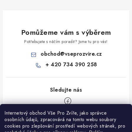
Pomůžeme vám s výběrem
Potřebujete s něčím poradit? Jsme tu pro vás!
obchod
@
vseprozvire.cz
+ 420 734 390 258
Internetový obchod Vše Pro Zvíře, jako správce
Z
osobních údajů, zpracovává na tomto webu soubory
á
cookies pro zlepšování prostředí webových stránek, pro
Informace pro Vás