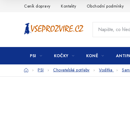
Přejít
Ceník dopravy
Kontakty
Obchodní podmínky
na
obsah
PSI
KOČKY
KONĚ
ANTIP
Domů
PSI
Chovatelské potřeby
Vodítka
Samo