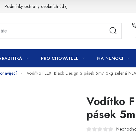
Podmínky ochrany osobních údajů
ARAZITIKA
PRO CHOVATELE
NA NEMOCI
navíjecí
Vodítko FLEXI Black Design S pásek 5m/15kg zelená N
Vodítko F
pásek 5m
Neohodn