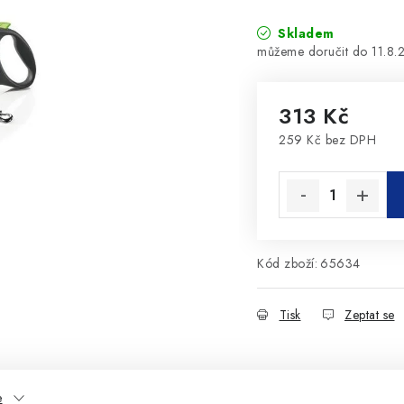
Skladem
11.8.
313 Kč
259 Kč bez DPH
Měrná cena:
Kód zboží:
65634
Tisk
Zeptat se
e