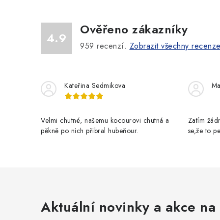
Ověřeno zákazníky
4.9
959
recenzí.
Zobrazit všechny recenz
Kateřina Sedmikova
Ma
Velmi chutné, našemu kocourovi chutná a
Zatím žádn
pěkně po nich přibral hubeňour.
se,že to 
Aktuální novinky a akce na 