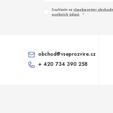
Souhlasím se
všeobecnými obchodn
osobních údajů
.
obchod
@
vseprozvire.cz
+ 420 734 390 258