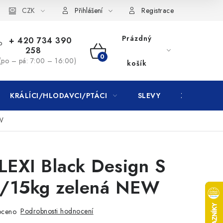
CZK
Přihlášení
Registrace
Prázdný
+ 420 734 390
258
NÁKUPNÍ
(po – pá: 7:00 – 16:00)
košík
KOŠÍK
KRÁLÍCI/HLODAVCI/PTÁCI
SLEVY
ZNAČKY
EW
LEXI Black Design S
/15kg zelená NEW
Podrobnosti hodnocení
oceno