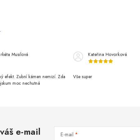
e
rkéta Musilová
Kateřina Hovorková
ý efekt. Zubní kámen nemizí. Zda
Vše super
pejskum moc nechutná
váš e-mail
E-mail